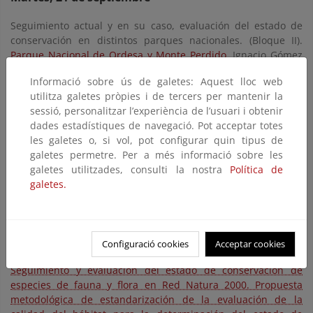
Seguimiento actual y en su caso, evaluación del estado de
conservación en distintos parques nacionales. (Bloque II).
Parque Nacional de Ordesa y Monte Perdido
. Ignacio Gómez
Pellicer (SARGA-Gobierno de Aragón).
Informació sobre ús de galetes: Aquest lloc web
Seguimiento y evaluación del estado de conservación de los
utilitza galetes pròpies i de tercers per mantenir la
sistemas naturales geológicos.
Luis Carcavilla (Instituto
sessió, personalitzar l’experiència de l’usuari i obtenir
Geológico y Minero de España).
dades estadístiques de navegació. Pot acceptar totes
les galetes o, si vol, pot configurar quin tipus de
Evaluación del efecto de las presiones, impactos y amenazas
galetes permetre. Per a més informació sobre les
en el estado de conservación de los hábitats
. Francisco Lloret
galetes utilitzades, consulti la nostra
Política de
(CREAF. Universitat Autònoma Barcelona. AEET).
galetes.
REMOTE: una aplicación orientada a los gestores para el
seguimiento del funcionamiento de los ecosistemas en las
áreas protegidas basada en Teledetección
. Javier Cabello
Configuració cookies
Acceptar cookies
(Universidad de Almería).
Seguimiento y evaluación del estado de conservación de
especies de fauna y flora en Red Natura 2000. Propuesta
metodológica de estandarización de la evaluación de la