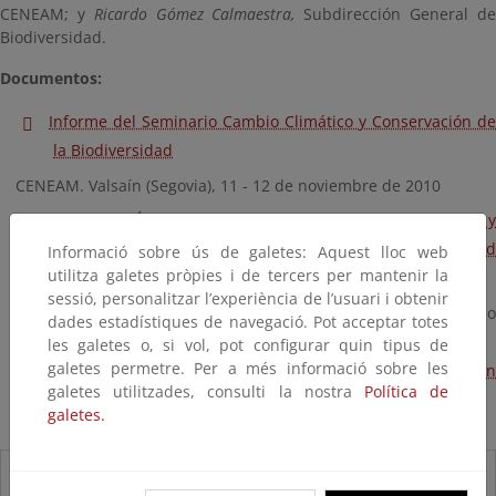
CENEAM; y
Ricardo Gómez Calmaestra,
Subdirección General d
Biodiversidad.
Documentos:
Informe del Seminario Cambio Climático y Conservación de
la Biodiversidad
CENEAM. Valsaín (Segovia), 11 - 12 de noviembre de 2010
Felicísimo, Á. M. (coord.) 2011. Impactos, vulnerabilidad y
adaptación al cambio climático de la biodiversidad
Informació sobre ús de galetes: Aquest lloc web
utilitza galetes pròpies i de tercers per mantenir la
española. 2. Flora y vegetación
sessió, personalitzar l’experiència de l’usuari i obtenir
Oficina Española de Cambio Climático, Ministerio de Medio
dades estadístiques de navegació. Pot acceptar totes
Ambiente y Medio Rural y Marino. Madrid, 552 pág.
les galetes o, si vol, pot configurar quin tipus de
galetes permetre. Per a més informació sobre les
Versión digital ampliada del texto anterior con
galetes utilitzades, consulti la nostra
Política de
instrucciones de acceso a los datos digitales
galetes.
Destacados