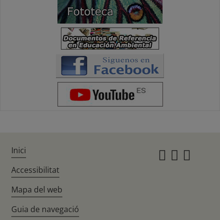
Inici
Instagr
Twitte
Fac
Accessibilitat
Mapa del web
Guia de navegació