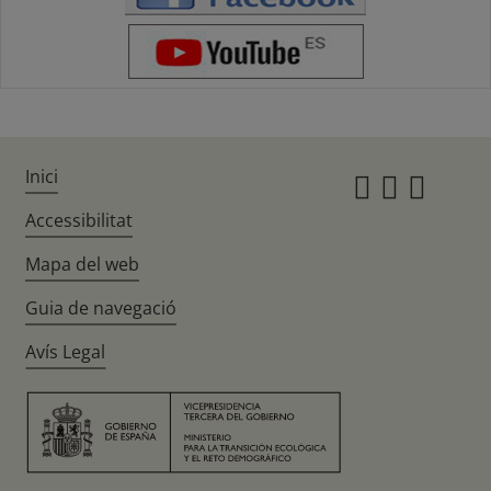
Inici
Instagr
Twitte
Fac
Accessibilitat
Mapa del web
Guia de navegació
Avís Legal