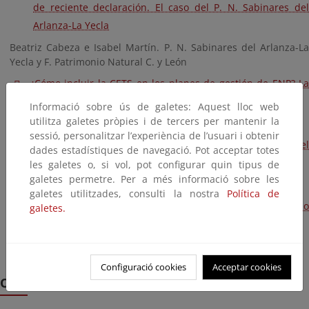
de reciente declaración. El caso del P. N. Sabinares del
Arlanza-La Yecla
Beatriz Cabeza e Isabel Martín. P. N. Sabinares del Arlanza-La
Yecla y F. Patrimonio Natural C. y León
¿Cómo incluir la CETS en los planes de gestión de ENP? La
renovación del PRUG del Parque Nacional de Garajonay
Informació sobre ús de galetes: Aquest lloc web
utilitza galetes pròpies i de tercers per mantenir la
Federico de Armas. P. N. de Garajonay.
sessió, personalitzar l’experiència de l’usuari i obtenir
Proceso participativo para la regulación de senderos en el
dades estadístiques de navegació. Pot acceptar totes
Parque Regional de Sierra Espuña
les galetes o, si vol, pot configurar quin tipus de
galetes permetre. Per a més informació sobre les
Cati Carrillo. Parque Regional Sierra Espuña
galetes utilitzades, consulti la nostra
Política de
La CETS y la política de la Unión Europea para el Turismo
galetes.
Sostenible
Stefania Petrosillo. Federación EUROPARC
Configuració cookies
Acceptar cookies
Otros documentos