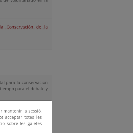
s de voluntariado en la
la Conservación de la
tal para la conservación
 tiempo para el debate y
Eva Vázquez- EARTH PLAN
er mantenir la sessió,
ot acceptar totes les
 la población local y la
ció sobre les galetes
ra, que son ecosistemas
 labor de la mano de los