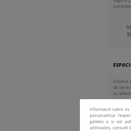
Segura y
Confeder
Ga
B
ESPACI
Espacio 
de los e
la reflex
P
Informació sobre ús d
A
personalitzar l’expe
D
galetes o, si vol, p
c
utilitzades, consulti 
d