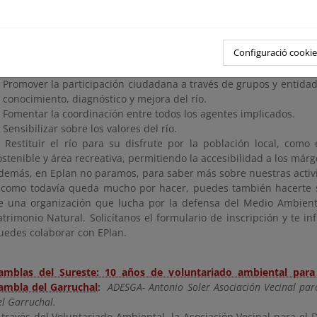
ropios usuarios y usuarias de estos espacios, mediante la acción dir
 lo largo de estos últimos 5 años, y gracias a la participación de m
oluntarias, se han logrado objetivos importantes, como los listados
Configuració cookie
. Conservar y mejorar el patrimonio natural del río Segura a s
unicipales de Calasparra, Cieza y Alguazas.
. Promover la participación ciudadana a través de grupos y entida
l conocimiento, diagnóstico y mejora del río.
. Fomentar la coordinación entre todos los agentes implicados.
. Sensibilizar sobre los valores del río.
. Restituir el río para su disfrute por la población local, como
ostenible y área recreativa, permitiendo la accesibilidad a los márg
demás, en Eplan no paramos, para saber más sobre nuestras acti
 como todavía queda mucho por hacer, puedes también hacerte s
e una organización que lucha por la defensa del Medio Ambient
atrimonio Natural. Solicítanos el formulario de inscripción y te
uedes colaborar con EPlan.
amblas del Sureste: 10 años de voluntariado ambiental para 
ambla del Garruchal
:
ADESGA- Antonio Soler Asociación Vecinal para
el Garruchal.
 través del Voluntariado Ambiental, la Asociación Vecinal para el D