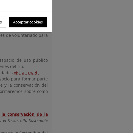
ecta en el territorio.
ás de 2.000 voluntarios y
 a continuación:
s
Acceptar cookies
u paso por los términos
des de voluntariado para
 espacio de uso público
enes del río.
vidades
visita la web
ocio para formar parte
e y la conservación del
 informaremos sobre cómo
la conservación de la
 el Desarrollo Sostenible
esarrollo Sostenible del