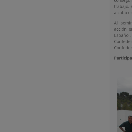
consegui
trabajo, 
a cabo e
Al semin
acción e
Español,
Confeder
Confeder
Particip