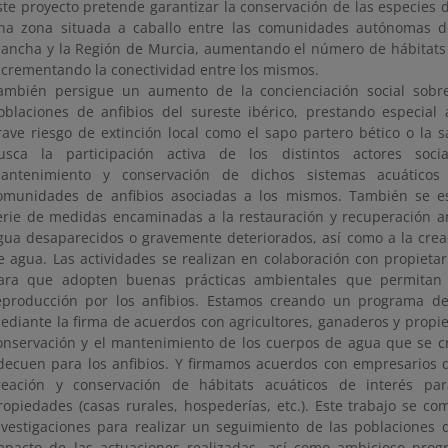
ste proyecto pretende garantizar la conservación de las especies 
na zona situada a caballo entre las comunidades autónomas de 
ancha y la Región de Murcia, aumentando el número de hábitats 
ncrementando la conectividad entre los mismos.
ambién persigue un aumento de la concienciación social sobre
oblaciones de anfibios del sureste ibérico, prestando especial
rave riesgo de extinción local como el sapo partero bético o la 
usca la participación activa de los distintos actores soci
antenimiento y conservación de dichos sistemas acuáticos
omunidades de anfibios asociadas a los mismos. También se e
erie de medidas encaminadas a la restauración y recuperación 
gua desaparecidos o gravemente deteriorados, así como a la cre
e agua. Las actividades se realizan en colaboración con propieta
ara que adopten buenas prácticas ambientales que permita
eproducción por los anfibios. Estamos creando un programa de 
ediante la firma de acuerdos con agricultores, ganaderos y propiet
onservación y el mantenimiento de los cuerpos de agua que se c
decuen para los anfibios. Y firmamos acuerdos con empresarios d
reación y conservación de hábitats acuáticos de interés par
ropiedades (casas rurales, hospederías, etc.). Este trabajo se c
nvestigaciones para realizar un seguimiento de las poblaciones d
mpacto de las actuaciones realizadas, así como ambicioso prog