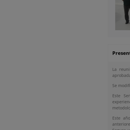
Presen
La reun
aprobada
Se modif
Este Se
experie
metodolo
Este añ
anterior