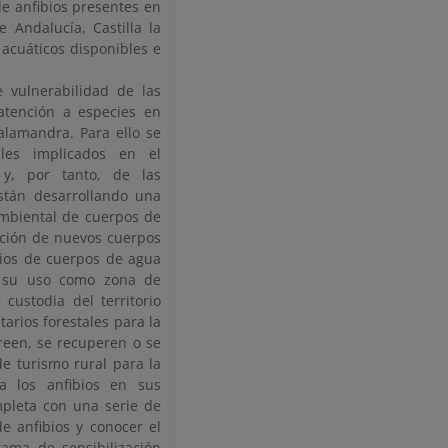
de anfibios presentes en
Andalucía, Castilla la
acuáticos disponibles e
 vulnerabilidad de las
 atención a especies en
salamandra. Para ello se
ales implicados en el
 y, por tanto, de las
stán desarrollando una
ambiental de cuerpos de
ación de nuevos cuerpos
rios de cuerpos de agua
n su uso como zona de
custodia del territorio
arios forestales para la
reen, se recuperen o se
e turismo rural para la
a los anfibios en sus
ompleta con una serie de
e anfibios y conocer el
rama de sensibilización