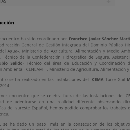
IAS
ucción
I encuentro ha sido coordinado por
Francisco Javier Sánchez Mart
bdirección General de Gestión Integrada del Dominio Público Hid
del Agua-. Ministerio de Agricultura, Alimentación y Medio Amb
. Técnico de la Confederación Hidrográfica de Segura. Asistenc
ubio Salido
- Técnico del área de Educación y Coordinación d
n Ambiental- CENEAM- -. Ministerio de Agricultura, Alimentación 
ntro se ha realizado en las instalaciones del
CEMA
Torre Guil-
M
 2014
imer encuentro que se celebra fuera de las instalaciones del 
idad de adentrarse en una realidad diferente observando di
fica del sureste Español, hemos podido comprobar los trabajos 
enca.
, se ha dado un paso más en la consecución de los objetivo