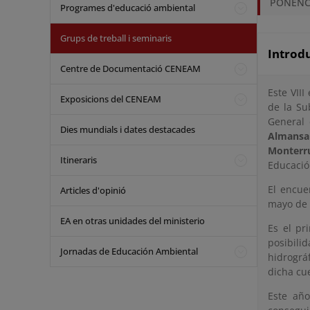
PONENC
Programes d'educació ambiental
Grups de treball i seminaris
Introd
Centre de Documentació CENEAM
Este VII
Exposicions del CENEAM
de la Su
General 
Dies mundials i dates destacades
Almansa
Monterr
Itineraris
Educació
El encue
Articles d'opinió
mayo de
EA en otras unidades del ministerio
Es el pr
posibil
Jornadas de Educación Ambiental
hidrográ
dicha cu
Este año