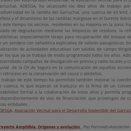
arruchal, ADESGA, ha alcanzado los diez años de trabajo por
iodiversidad en la rambla del Garruchal, una cuenca de 43 km2, 
elleza y el dinamismo de las ramblas margosas en el Sureste ibéric
n este tiempo los vecinos, residentes en su mayoría en la zona, ha
stado de degradación mediante las limpiezas de residuos, la ref
utóctonas (especialmente tarays para recuperación del bosque de 
e un sendero con señalética explicativa de valores paisajísticos, bio
ealización de actividades educativas con salidas de campo dirigid
on los que ya se trabaja de modo programado todos los años. Ad
esarrollado campañas de divulgación en prensa y radio locales y c
luvial de la CH de Segura en la comunicación de aquellas acci
n retroceso en la conservación del cauce o aledaños.
l trabajo de este tiempo ha permitido también mejorar la coordi
e cuenca, lo que esperan se traduzca en la firma de un Conve
stabilidad formal a la colaboración de estos años y permita pro
ndependientemente de vías de financiación que provengan de co
tras entidades.
DESGA, Asociación Vecinal para el Desarrollo Sostenible del Garruc
royecto Amphibia. Orígenes y evolución
.
Paz Parrondo-Asociación