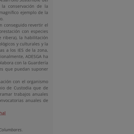
 la conservación de la
magnífico ejemplo de la
o.
n conseguido revertir el
orestación con especies
ribera), la habilitación
lógicos y culturales y la
as a los IES de la zona,
icionalmente, ADESGA ha
olabora con la Guardería
ones que puedan suponer
nación con el organismo
nio de Custodia que de
gramar trabajos anuales
nvocatorias anuales de
hal
 Columbares
.