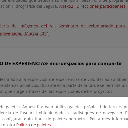
 de entidades que dedican su tiempo al desarrollo de programa
ación Hidrográfica del Segura.
Anexo2 . Direcciones participantes
lería de imágenes del VIII Seminario de Voluntariado para 
iodiversidad. Murcia 2014
O DE EXPERIENCIAS- microespacios para compartir
destinado a la exposición de experiencias de voluntariado ambien
cosistemas acuáticos. Durante esta parte de la tarde se permite un
ión que surge a través de las exposiciones de los proyectos.
royecto restauración fluvial de la Playa de los Álamos: Eplan
.
e galetes: Aquest lloc web utilitza galetes pròpies i de tercers p
SSOCIATION
riència de l’usuari i obtenir dades estadístiques de navegació. P
esde el año 2009, EPlan está trabajando por la sensibilización de
ot configurar quin tipus de galetes permetre. Per a més informa
onservación y restauración de los bosques de ribera del Río Segu
la nostra
Política de galetes.
e alto valor ecológico y sociocultural. Eplan está realizando esta