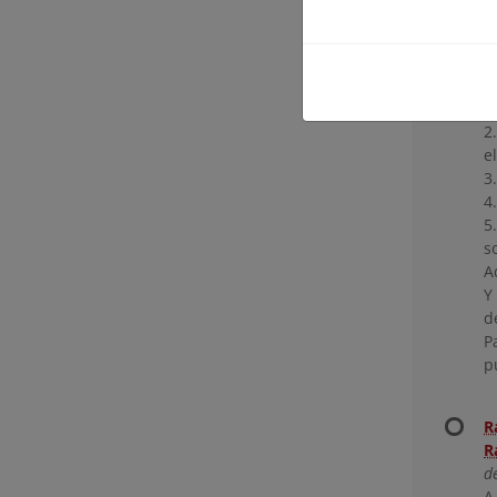
p
A
v
1
m
2
e
3
4
5
s
A
Y
d
P
p
R
R
d
A