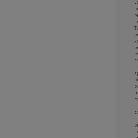
E
u
M
i
T
p
g
b
m
c
s
a
d
p
r
m
c
a
c
p
i
i