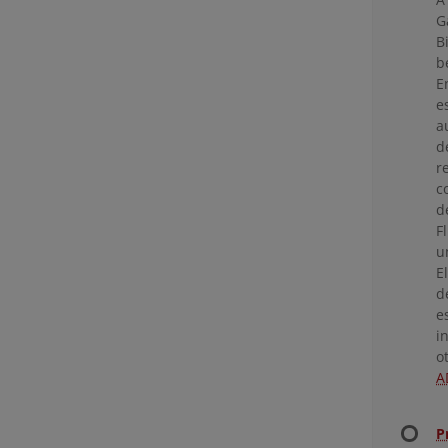
G
B
b
E
e
a
d
r
c
d
F
u
E
d
e
i
o
A
P