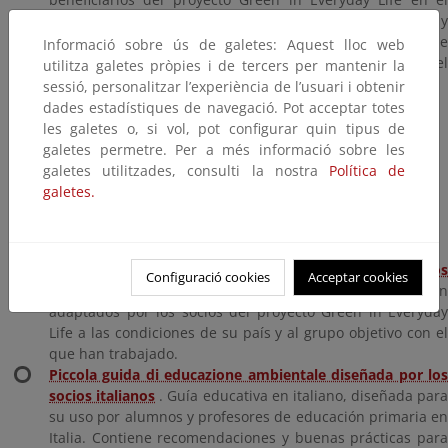
Reino Unido (presos, personas en libertad condicional y
personas con problemas mentales), adaptados al perfil de
Informació sobre ús de galetes: Aquest lloc web
los beneficiarios y las condiciones sociales y climáticas del
utilitza galetes pròpies i de tercers per mantenir la
Reino Unido.
sessió, personalitzar l’experiència de l’usuari i obtenir
dades estadístiques de navegació. Pot acceptar totes
Student's book Energy
les galetes o, si vol, pot configurar quin tipus de
Student's Climate change
galetes permetre. Per a més informació sobre les
galetes utilitzades, consulti la nostra
Política de
Student's Transport
galetes.
Student's Water
Student's consumption and Water
Cuestionarios iniciales y finales adaptados y utilizados
Configuració cookies
Acceptar cookies
por los socios del proyecto
. Cuestionarios de evaluación
adaptados por los socios del proyecto Green in Everyday
Life a las condiciones de su país y al grupo objetivo con el
que han trabajado.
Piccola guida di educazione ambientale diseñada por los
socios italianos
. Guía educativa en italiano, diseñada para
su uso por alumnos y profesores de educación primaria en
Italia. Contiene recomendaciones y buenas prácticas para