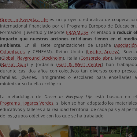
Green in Everyday Life
es un proyecto educativo de cooperació
internacional financiado por el Programa Europeo de Educación,
Formación, Juventud y Deporte
ERASMUS+
, orientado a
reducir el
impacto que nuestras acciones cotidianas tienen en el medio
ambiente
. En él, siete organizaciones de España (
Asociación
Columbares
y CENEAM), Reino Unido (
Insider Access
), Sueci
(
Global Playground Stockholm
), Italia (
Consorzio abn
), Marruecos
(
Bassin Guir
) y Jordania (
East & West Center
) han trabajad
durante casi dos años con colectivos tan diversos como presos,
familias, jóvenes, inmigrantes o escolares para enseñarles a
minimizar su huella ecológica.
La metodología de
Green in Everyday Life
está basada en e
Programa Hogares Verdes
, si bien se han adaptado los materiale
educativos y talleres a la realidad territorial de cada país y al perfil
de los grupos objetivo con los que se ha trabajado.