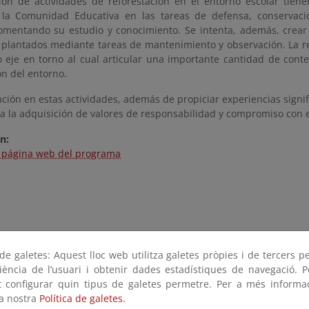
ción de actividades de reforestación en el entorno escolar tiene
 la Comunidad Educativa en las tareas de defensa, conservaci
omentando su estudio y conocimiento. Se intenta, además, crear 
s plantados mediante tareas de mantenimiento y observación. La re
 eje en torno al cual articular una importante cantidad de conte
ón del entorno.
ación en estas actividades, además de propiciar experiencias signi
a la adquisición de valores de responsabilidad y compromiso con e
n:
a página web del programa
e galetes: Aquest lloc web utilitza galetes pròpies i de tercers p
riència de l’usuari i obtenir dades estadístiques de navegació. P
ot configurar quin tipus de galetes permetre. Per a més informa
la nostra
Política de galetes.