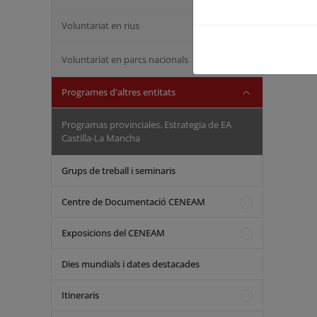
Voluntariat en rius
Voluntariat en parcs nacionals
Programes d'altres entitats
Programas provinciales. Estrategia de EA
Castilla-La Mancha
Grups de treball i seminaris
Centre de Documentació CENEAM
Exposicions del CENEAM
Dies mundials i dates destacades
Itineraris