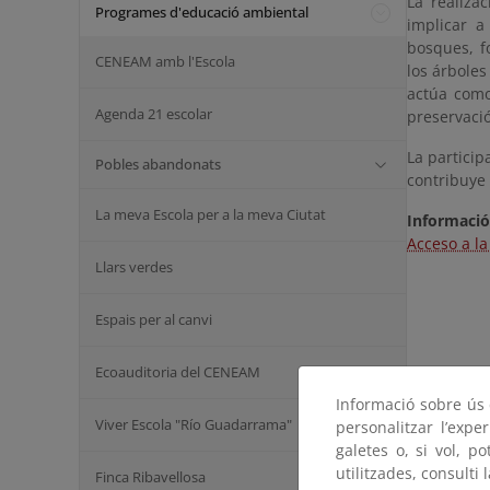
La realiza
Programes d'educació ambiental
implicar a
bosques, f
CENEAM amb l'Escola
los árbole
actúa como
Agenda 21 escolar
preservaci
La particip
Pobles abandonats
contribuye 
La meva Escola per a la meva Ciutat
Informació
Acceso a l
Llars verdes
Espais per al canvi
Ecoauditoria del CENEAM
Informació sobre ús d
Viver Escola "Río Guadarrama"
personalitzar l’expe
galetes o, si vol, p
utilitzades, consulti 
Finca Ribavellosa