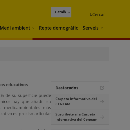
Català
Cercar
Medi ambient
Repte demogràfic
Serveis
Medi ambient
Serveis
ros educativos
Destacados
8% de su superficie puede
Carpeta Informativa del
ómicos hay que añadir su
CENEAM.
as medioambientales más
ativo es preciso articular
Suscríbete a la Carpeta
Informativa del Ceneam