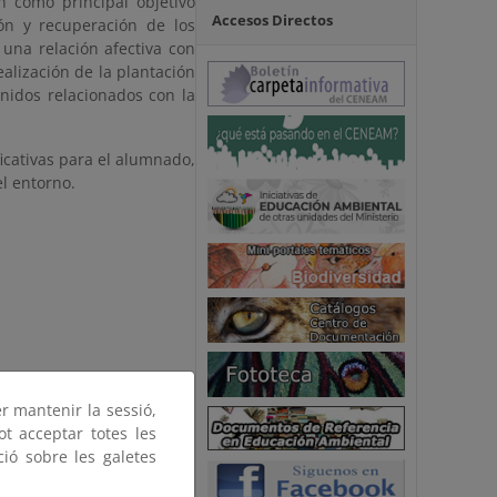
n como principal objetivo
Accesos Directos
ón y recuperación de los
una relación afectiva con
alización de la plantación
nidos relacionados con la
ficativas para el alumnado,
l entorno.
er mantenir la sessió,
ot acceptar totes les
ció sobre les galetes