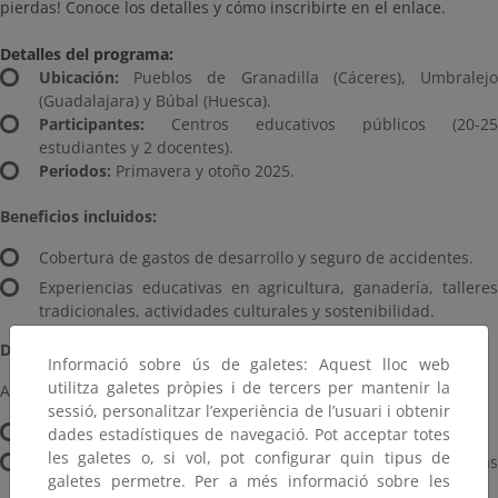
pierdas! Conoce los detalles y cómo inscribirte en el enlace.
Detalles del programa:
Ubicación:
Pueblos de Granadilla (Cáceres), Umbralejo
(Guadalajara) y Búbal (Huesca).
Participantes:
Centros educativos públicos (20-25
estudiantes y 2 docentes).
Periodos:
Primavera y otoño 2025.
Beneficios incluidos:
Cobertura de gastos de desarrollo y seguro de accidentes.
Experiencias educativas en agricultura, ganadería, talleres
tradicionales, actividades culturales y sostenibilidad.
Destinatarios:
Informació sobre ús de galetes: Aquest lloc web
utilitza galetes pròpies i de tercers per mantenir la
Alumnos de:
sessió, personalitzar l’experiència de l’usuari i obtenir
Educación Secundaria Obligatoria (3º y 4º).
dades estadístiques de navegació. Pot acceptar totes
les galetes o, si vol, pot configurar quin tipus de
Formación Profesional Básica, Grado Medio, y Enseñanzas
galetes permetre. Per a més informació sobre les
Artísticas.