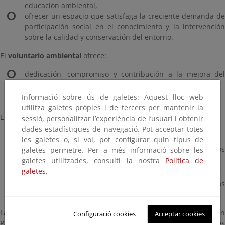
educación ambiental,
ofrecer un espacio que satisfaga la creciente demanda de
participación social en el conocimiento y la intervención
sobre la calidad y conservación del entorno.
El
voluntario ambiental
ofrece:
dedicación, compromiso y contribución a la mejora del
patrimonio natural,
interés, motivación y tiempo libre.
Informació sobre ús de galetes: Aquest lloc web
utilitza galetes pròpies i de tercers per mantenir la
El
Organismo Autónomo Parques Nacionales
aporta:
sessió, personalitzar l’experiència de l’usuari i obtenir
dades estadístiques de navegació. Pot acceptar totes
dirección técnica, información y formación;
les galetes o, si vol, pot configurar quin tipus de
alojamiento, manutención y transportes dentro de los
galetes permetre. Per a més informació sobre les
Parques;
galetes utilitzades, consulti la nostra
Política de
seguros de accidente, enfermedad y responsabilidad civil;
galetes.
materiales para las actividades e identificación de los
voluntarios.
La participación en los diferentes proyectos de voluntariado en
Configuració cookies
Acceptar cookies
Parques Nacionales se realiza a través de las organizaciones