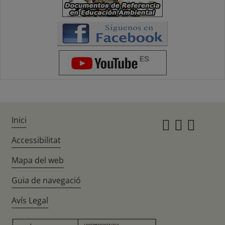
Inici
Instagr
Twitte
Fac
Accessibilitat
Mapa del web
Guia de navegació
Avís Legal