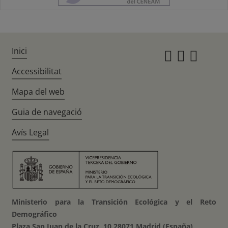
Inici
Instagr
Twitte
Fac
Accessibilitat
Mapa del web
Guia de navegació
Avís Legal
Ministerio para la Transición Ecológica y el Reto
Demográfico
Plaza San Juan de la Cruz, 10 28071 Madrid (España)