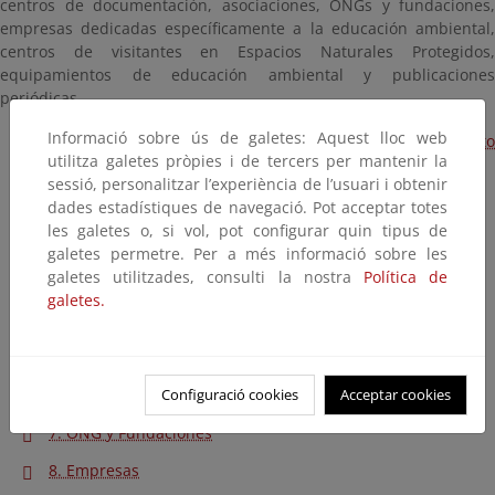
centros de documentación, asociaciones, ONGs y fundaciones,
empresas dedicadas específicamente a la educación ambiental,
centros de visitantes en Espacios Naturales Protegidos,
equipamientos de educación ambiental y publicaciones
periódicas.
Informació sobre ús de galetes: Aquest lloc web
Agenda de Educación Ambiental 2006. Documento
utilitza galetes pròpies i de tercers per mantenir la
completo
sessió, personalitzar l’experiència de l’usuari i obtenir
dades estadístiques de navegació. Pot acceptar totes
1. Administración del Estado
les galetes o, si vol, pot configurar quin tipus de
2. Administración Autonómica
galetes permetre. Per a més informació sobre les
galetes utilitzades, consulti la nostra
Política de
3. Entidades Locales
galetes.
4. Universidades
5. Centros de Documentación
Configuració cookies
Acceptar cookies
6. Asociaciones de Educación Ambiental
7. ONG y Fundaciones
8. Empresas