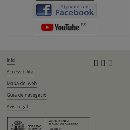
Inici
Instagr
Twitte
Fac
Accessibilitat
Mapa del web
Guia de navegació
Avís Legal