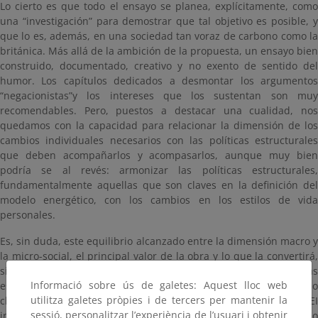
Lo cierto es que todo el ensayo se planea, explícitamente, como
una “investigación” para demostrar que tal objetivo es posible, y
que lo es, además, en una sociedad tan voraz de carbono como la
británica. Más allá de la ambición de la propuesta, un ensayo bien
construido, documentado, creativo y no exento de sentido del
humor. Los capítulos dedicados a desmontar los argumentos
“negacionistas”y los intereses que los sustentan son muy
recomendables. Pero, puestos a destacar una cualidad, nos
quedamos con la capacidad para relacionar la dimensión de los
cambios individuales necesarios con las políticas estructurales
que deben acompañarlos y acompasarlos, aunque muy bien
podría se al revés: armonizar las políticas estructurales,
fundamentalmente aquellas que son claves en la definición del
modelo energético, con los cambios en los estilos de vida
personales.
Es, sin duda, este equilibrio alcanzado entre la dimensión macro y
la micro-social, el principal valor de la obra y lo que la convertirá,
sin lugar a dudas, en referencia para quien piense y diseñe las
Informació sobre ús de galetes: Aquest lloc web
estrategias de educación y comunicación sobre el cambio
utilitza galetes pròpies i de tercers per mantenir la
climático. Por ejemplo, el “racionamiento” de las emisiones del GEI
sessió, personalitzar l’experiència de l’usuari i obtenir
individuales a través de la introducción de cuotas de carbono