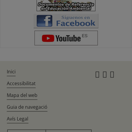
Inici
Instagr
Twitte
Fac
Accessibilitat
Mapa del web
Guia de navegació
Avís Legal