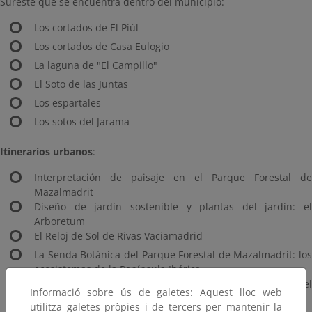
Sureste que se encuentra dentro del municipio:
Los cortados de El Piúl
Los cortados de Casa Eulogio
La laguna de "El Campillo"
El Soto de las Juntas
Los espartales
Los sotos del Jarama
Itinerarios urbanos
:
Interpretación de paisaje en el Parque Forestal de
Mazalmadrit
Diseño de jardín sostenible y plantas del jardín: el
Arboretum
El Reloj de Sol de Rivas Vaciamadrid
La Senda Botánica del Parque Forestal de Mazalmadrit: los
ecosistemas de la Península Ibérica
Itinerario urbano para conocer el casco antiguo del
Informació sobre ús de galetes: Aquest lloc web
municipio.
utilitza galetes pròpies i de tercers per mantenir la