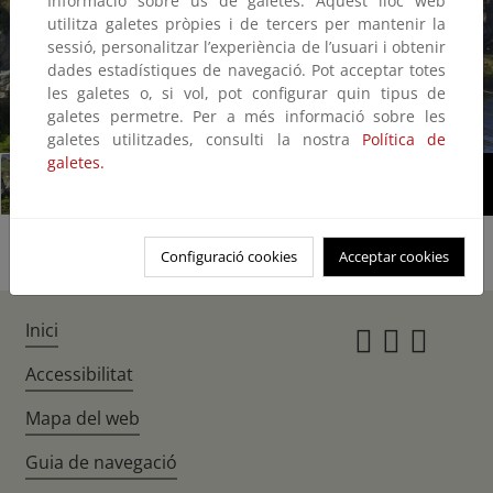
Informació sobre ús de galetes: Aquest lloc web
utilitza galetes pròpies i de tercers per mantenir la
sessió, personalitzar l’experiència de l’usuari i obtenir
dades estadístiques de navegació. Pot acceptar totes
les galetes o, si vol, pot configurar quin tipus de
galetes permetre. Per a més informació sobre les
1/2
galetes utilitzades, consulti la nostra
Política de
galetes.
Configuració cookies
Acceptar cookies
Inici
Instagr
Twitte
Fac
Accessibilitat
Mapa del web
Guia de navegació