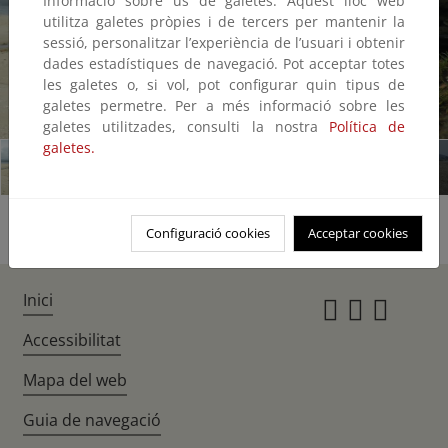
Informació sobre ús de galetes: Aquest lloc web
utilitza galetes pròpies i de tercers per mantenir la
sessió, personalitzar l’experiència de l’usuari i obtenir
dades estadístiques de navegació. Pot acceptar totes
les galetes o, si vol, pot configurar quin tipus de
galetes permetre. Per a més informació sobre les
1/6
galetes utilitzades, consulti la nostra
Política de
galetes.
Configuració cookies
Acceptar cookies
Inici
Instagr
Twitte
Fac
Accessibilitat
Mapa del web
Guia de navegació