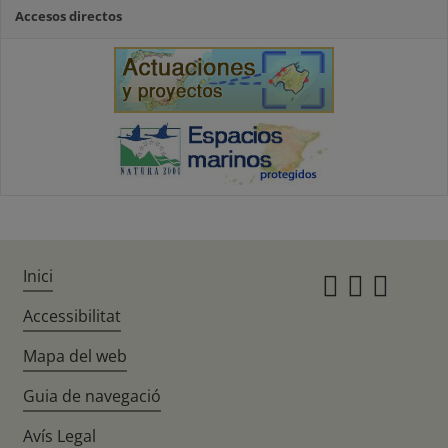
Accesos directos
Inici
Instagr
Twitte
Fac
Accessibilitat
Mapa del web
Guia de navegació
Avís Legal