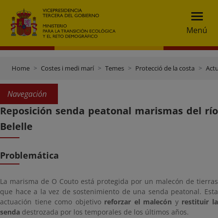
Menú
Home
Costes i medi marí
Temes
Protecció de la costa
Actu
Navegación
Reposición senda peatonal marismas del río
Belelle
Problemática
La marisma de O Couto está protegida por un malecón de tierras
que hace a la vez de sostenimiento de una senda peatonal. Esta
actuación tiene como objetivo
reforzar el malecón
y
restituir l
senda
destrozada por los temporales de los últimos años.