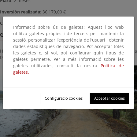
Plazo
: 2 meses
Inversión realizada
: 36.179,00 €
Coordenadas ETRS89
: Huso 29T 568.365 4.8179.55
Informació sobre ús de galetes: Aquest lloc web
utilitza galetes pròpies i de tercers per mantenir la
Galería de imágenes
sessió, personalitzar l’experiència de l’usuari i obtenir
dades estadístiques de navegació. Pot acceptar totes
Haga click sobre la imagen para ver la galería del proyecto a
les galetes o, si vol, pot configurar quin tipus de
tamaño completo:
galetes permetre. Per a més informació sobre les
galetes utilitzades, consulti la nostra
Política de
galetes.
Configuració cookies
Acceptar cookies