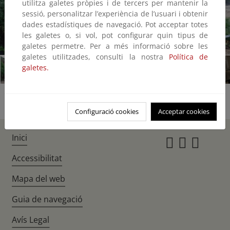
utilitza galetes pròpies i de tercers per mantenir la
sessió, personalitzar l’experiència de l’usuari i obtenir
dades estadístiques de navegació. Pot acceptar totes
les galetes o, si vol, pot configurar quin tipus de
1/8
galetes permetre. Per a més informació sobre les
galetes utilitzades, consulti la nostra
Política de
galetes.
Configuració cookies
Acceptar cookies
Inici
Instagr
Twitte
Fac
Accessibilitat
Mapa del web
Guia de navegació
Avís Legal