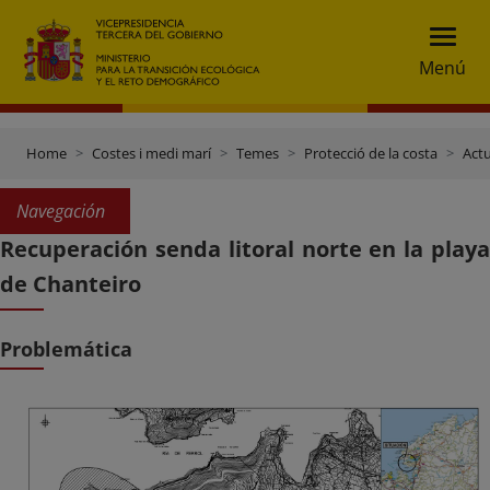
Menú
Home
Costes i medi marí
Temes
Protecció de la costa
Actu
Navegación
Recuperación senda litoral norte en la playa
de Chanteiro
Problemática