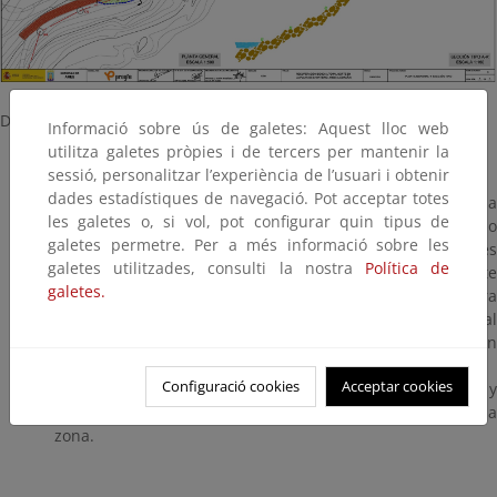
Descripción de las obras y mejoras medioambientales:
Informació sobre ús de galetes: Aquest lloc web
utilitza galetes pròpies i de tercers per mantenir la
sessió, personalitzar l’experiència de l’usuari i obtenir
dades estadístiques de navegació. Pot acceptar totes
Las obras consistieron en recuperar un tramo de la senda
les galetes o, si vol, pot configurar quin tipus de
litoral norte en la playa de Chanteiro en el término
galetes permetre. Per a més informació sobre les
municipal de Ares (A Coruña). La longitud recuperada es
galetes utilitzades, consulti la nostra
Política de
de 165 m. Se sustituyó un vial de firme asfáltico existente
galetes.
por una senda de hormigón impreso, habilitándolo para
uso preferente peatonal. Se adecuó el entorno natural
mediante césped y mobiliario urbano generando un
mirador sobre la playa.
Configuració cookies
Acceptar cookies
También se incluyó drenaje, barandillas de madera y
mejora de la señalítica con los valores ambientales de la
zona.