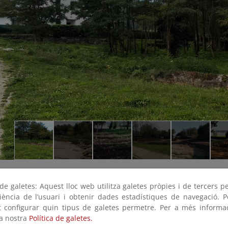
e galetes: Aquest lloc web utilitza galetes pròpies i de tercers p
riència de l’usuari i obtenir dades estadístiques de navegació. P
ot configurar quin tipus de galetes permetre. Per a més informa
la nostra
Política de galetes.