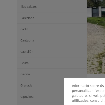
Illes Balears
Barcelona
Cádiz
Cantabria
Castellón
Ceuta
Girona
Granada
Informació sobre ús d
personalitzar l’expe
galetes o, si vol, p
Gipuzkoa
utilitzades, consulti 