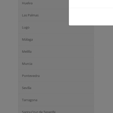
Huelva
Las Palmas
Lugo
Málaga
Melilla
Murcia
Pontevedra
Sevilla
Tarragona
Santa Cruz de Tenerife