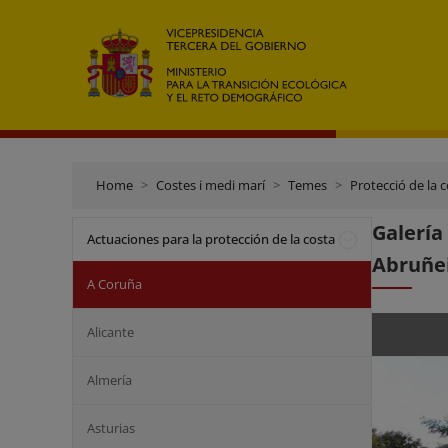
Home
Costes i medi marí
Temes
Protecció de la 
Galerí
Actuaciones para la protección de la costa
Abruñei
A Coruña
Alicante
Almería
Asturias