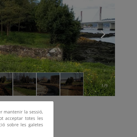
1/9
er mantenir la sessió,
ot acceptar totes les
ció sobre les galetes