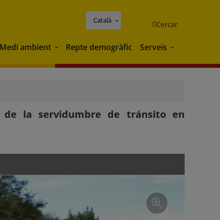
Català
Cercar
Medi ambient
Repte demogràfic
Serveis
Medi ambient
Serveis
n de la servidumbre de tránsito en