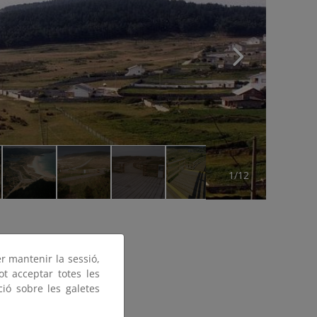
1/12
er mantenir la sessió,
ot acceptar totes les
ció sobre les galetes