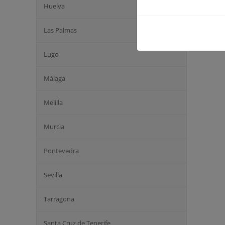
Huelva
Las Palmas
Lugo
Málaga
Melilla
Murcia
Pontevedra
Sevilla
Tarragona
Santa Cruz de Tenerife