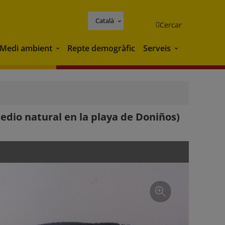
Català
Cercar
Medi ambient
Repte demogràfic
Serveis
Medi ambient
Serveis
edio natural en la playa de Doniños)