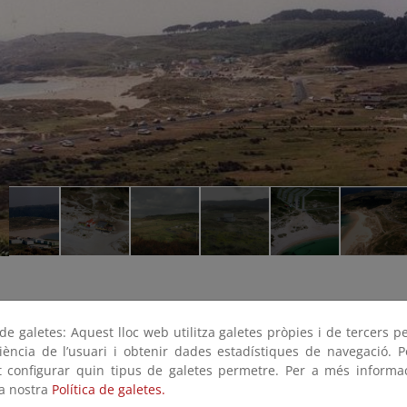
e galetes: Aquest lloc web utilitza galetes pròpies i de tercers p
riència de l’usuari i obtenir dades estadístiques de navegació. P
ot configurar quin tipus de galetes permetre. Per a més informa
la nostra
Política de galetes.