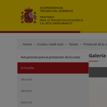
Home
Costes i medi marí
Temes
Protecció de la 
Galería
Actuaciones para la protección de la costa
A Coruña
Alicante
Almería
Asturias