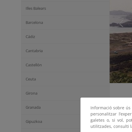
Illes Balears
Barcelona
Cádiz
Cantabria
Castellón
Ceuta
Girona
Granada
Informació sobre ús d
personalitzar l’expe
galetes o, si vol, p
Gipuzkoa
utilitzades, consulti 