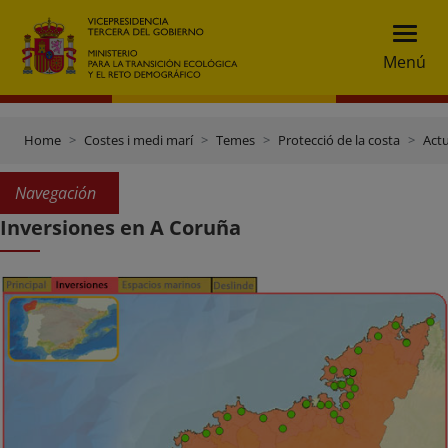
Menú
Home
Costes i medi marí
Temes
Protecció de la costa
Actu
Navegación
Inversiones en A Coruña