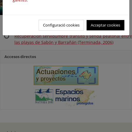
Configuració cookies
Acceptar cookies
Recuperación servidumbre tránsito y senda peatonal entre
las playas de Sabón y Barrañán (Terminada, 2006)
Accesos directos