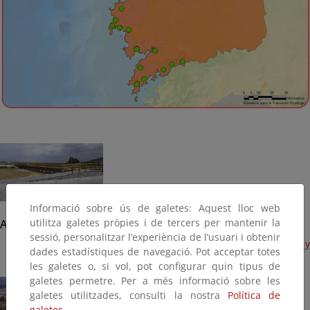
Informació sobre ús de galetes: Aquest lloc web
utilitza galetes pròpies i de tercers per mantenir la
Arteixo
sessió, personalitzar l’experiència de l’usuari i obtenir
Playa de Barrañan y Combouzas. Avería en accesos y
dades estadístiques de navegació. Pot acceptar totes
pavimento. (Plan litoral 2014, Terminada)
les galetes o, si vol, pot configurar quin tipus de
galetes permetre. Per a més informació sobre les
galetes utilitzades, consulti la nostra
Política de
galetes.