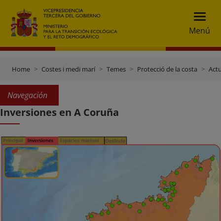
Menú
Home
Costes i medi marí
Temes
Protecció de la costa
Actu
Navegación
Inversiones en A Coruña