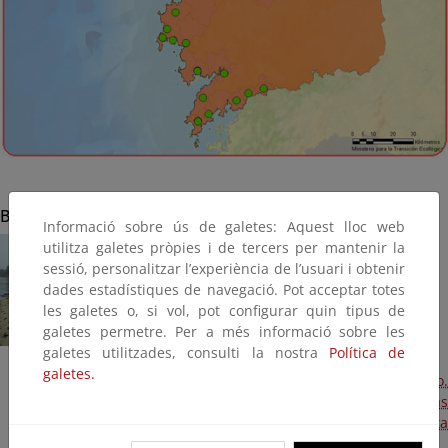
Boiro
Informació sobre ús de galetes: Aquest lloc web
utilitza galetes pròpies i de tercers per mantenir la
sessió, personalitzar l’experiència de l’usuari i obtenir
dades estadístiques de navegació. Pot acceptar totes
les galetes o, si vol, pot configurar quin tipus de
galetes permetre. Per a més informació sobre les
galetes utilitzades, consulti la nostra
Política de
galetes.
Actuaciones de adaptación al cambio climático.
Estabilización de taludes y regeneración dunar en las
playas de Carragueiros y Ladeira (Plan PIMA Adapta
2015) (Terminada, 2016)