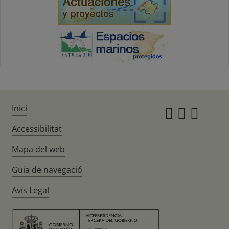
Inici
Instagr
Twitte
Fac
Accessibilitat
Mapa del web
Guia de navegació
Avís Legal