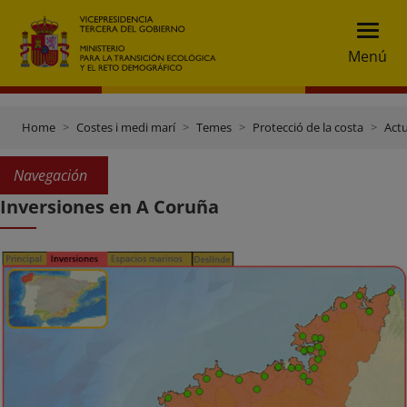
Menú
Home
Costes i medi marí
Temes
Protecció de la costa
Actu
Navegación
Inversiones en A Coruña