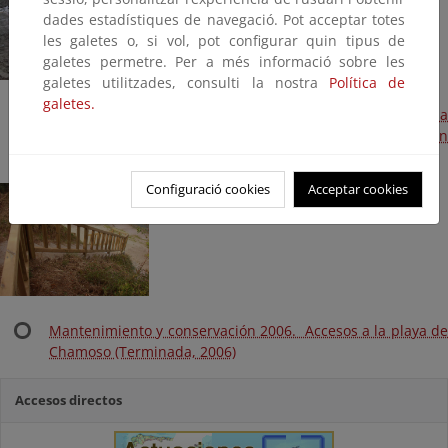
dades estadístiques de navegació. Pot acceptar totes
les galetes o, si vol, pot configurar quin tipus de
galetes permetre. Per a més informació sobre les
galetes utilitzades, consulti la nostra
Política de
galetes.
Playa de la Magdalena. Avería en el dique de apoyo de la
playa, erosión en la playa y desperfectos en el paseo. (Plan
litoral 2014, Terminada)
Configuració cookies
Acceptar cookies
Mantenimiento y conservación 2006. Accesos a la playa de
Chamoso (Terminada, 2006)
Accesos directos