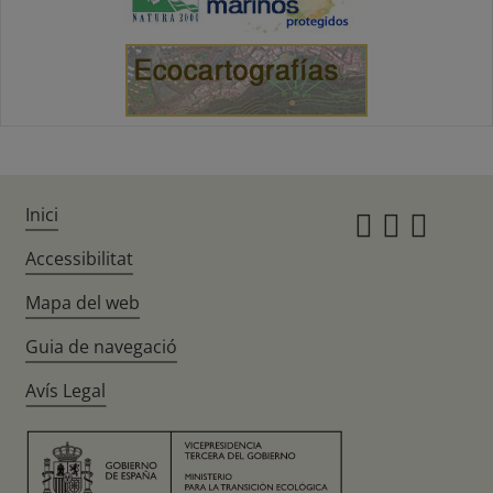
Inici
Instagr
Twitte
Fac
Accessibilitat
Mapa del web
Guia de navegació
Avís Legal