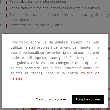
Redistribución de áridos en playas.
Reposición de hitos deslindadores del dominio público.
Toma de datos físico-químicos, oceanográficos y
topográficos.
Elementos de Seguridad y Salud.
Fichas de las actuaciones más destacadas
(organizadas por Término Municipal)
Informació sobre ús de galetes: Aquest lloc web
utilitza galetes pròpies i de tercers per mantenir la
Alicante
. Isla de Tabarca. Construcción de una
sessió, personalitzar l’experiència de l’usuari i obtenir
escalera de acceso a la Cala del Francés
dades estadístiques de navegació. Pot acceptar totes
Alicante
. Isla de Tabarca. Retirada de escombros en
les galetes o, si vol, pot configurar quin tipus de
la Isla de Tabarca
galetes permetre. Per a més informació sobre les
Altea
. Accesos en Cap Blanc
galetes utilitzades, consulti la nostra
Política de
Benitatxell
. Barrera dinámica en Cala Moraig
galetes.
Denia
. Aporte de arenas en Blaubeach
El Campello
. Reconstrucción de dos escaleras e
Cala Lanuza
Finestrat
. Demolición parcial del restaurante
Configuració cookies
Acceptar cookies
Modesto
Guardamar del Segura
. Demolición de una viviend