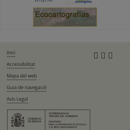
Inici
Instagr
Twitte
Fac
Accessibilitat
Mapa del web
Guia de navegació
Avís Legal