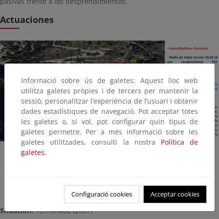
pasivas frente a los desprendimientos.
Actuaciones
Informació sobre ús de galetes: Aquest lloc web
utilitza galetes pròpies i de tercers per mantenir la
sessió, personalitzar l’experiència de l’usuari i obtenir
dades estadístiques de navegació. Pot acceptar totes
les galetes o, si vol, pot configurar quin tipus de
galetes permetre. Per a més informació sobre les
galetes utilitzades, consulti la nostra
Política de
galetes.
Saneo y desbroce manual de taludes
Instalación de mallas de triple torsión.
Configuració cookies
Acceptar cookies
Situación:
Terminada (2007)