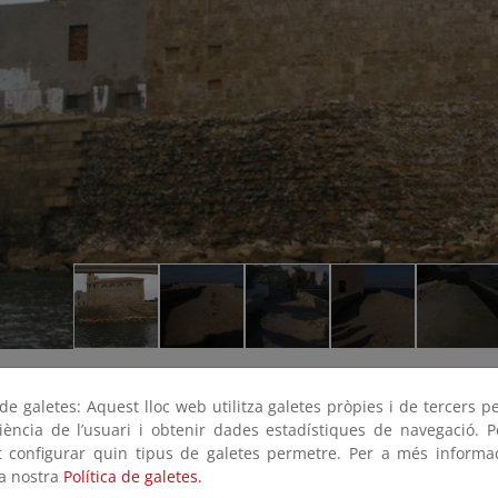
e galetes: Aquest lloc web utilitza galetes pròpies i de tercers p
riència de l’usuari i obtenir dades estadístiques de navegació. P
ot configurar quin tipus de galetes permetre. Per a més informa
la nostra
Política de galetes.