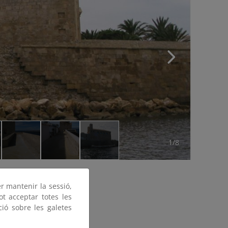
1/8
er mantenir la sessió,
ot acceptar totes les
ció sobre les galetes