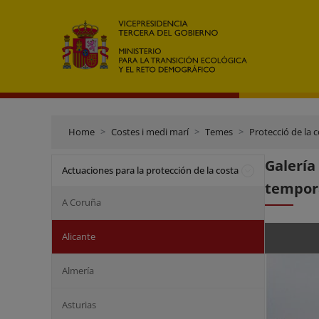
Home
Costes i medi marí
Temes
Protecció de la 
Galerí
Actuaciones para la protección de la costa
tempora
A Coruña
Alicante
Almería
Asturias