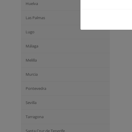
Huelva
Las Palmas
Lugo
Málaga
Melilla
Murcia
Pontevedra
Sevilla
Tarragona
Santa Cruz de Tenerife