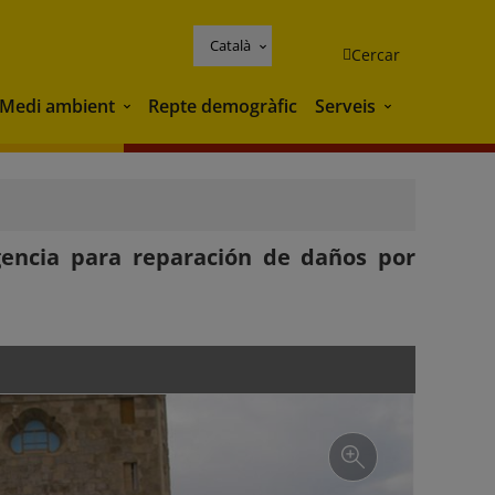
Català
Cercar
Medi ambient
Repte demogràfic
Serveis
Medi ambient
Serveis
encia para reparación de daños por