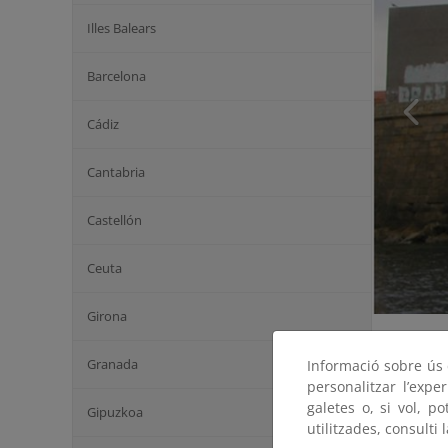
Illes Balears
Barcelona
Cádiz
Cantabria
Castellón
Ceuta
Girona
Granada
Informació sobre ús d
personalitzar l’expe
galetes o, si vol, p
Gipuzkoa
utilitzades, consulti 