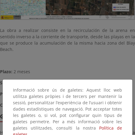
La obra a realizar consiste en la recirculación de la arena en
sentido inverso a la corriente de transporte, desde las playas en la
que se produce la acumulación de la misma hacia zona del Blay
Beach.
Plazo:
2 meses
Situación:
Terminada (2015)
Informació sobre ús de galetes: Aquest lloc web
Presupuesto aproximado
: 36.000,00 €
utilitza galetes pròpies i de tercers per mantenir la
sessió, personalitzar l’experiència de l’usuari i obtenir
Coordenadas
: 247.012,00 E, 4.304.751,00 N (31 S)
dades estadístiques de navegació. Pot acceptar totes
les galetes o, si vol, pot configurar quin tipus de
Galería de imágenes
galetes permetre. Per a més informació sobre les
galetes utilitzades, consulti la nostra
Política de
Haga click sobre la imagen para ver la galería del proyecto a
galetes.