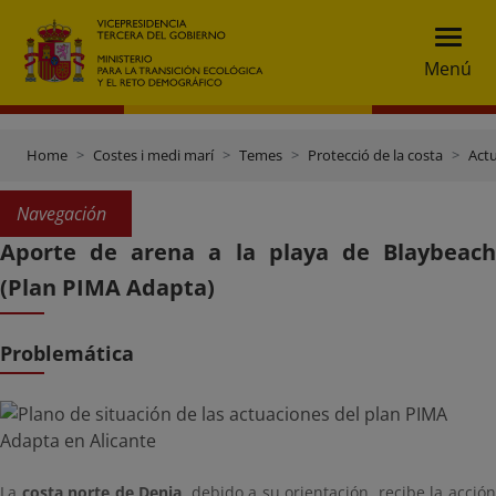
Menú
Home
Costes i medi marí
Temes
Protecció de la costa
Actu
Navegación
Aporte de arena a la playa de Blaybeach
(Plan PIMA Adapta)
Problemática
La
costa norte de Denia
, debido a su orientación, recibe la acció