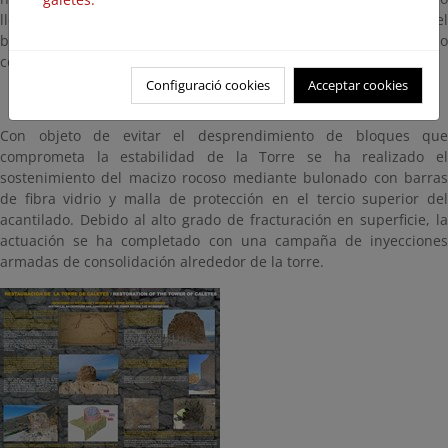
llegando al estado actual. La evolución del talud es tal que el
borde superior del mismo se encuentra prácticamente alineado
con el pie del torreón.
Configuració cookies
Acceptar cookies
Con objeto de evitar el desprendimiento de bloques que
comprometa la estabilidad de la Torre se ha realizado el
sostenimiento del macizo rocoso mediante bulonado con barras
de fibra vidrio y malla de protección en el tercio superior del
acantilado. Debido al alto grado de fracturación en superficie, la
actuación se ha completado con una campaña de inyecciones
armadas de consolidación alrededor de la torre.