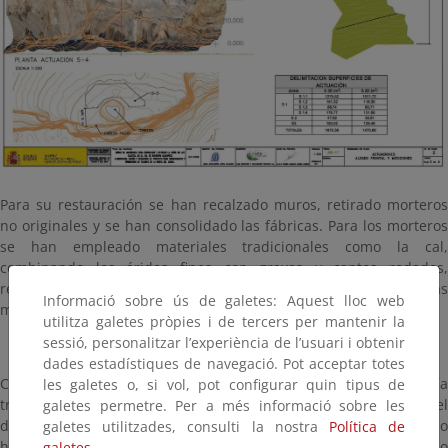
Para su restauración se han recalzado muros, retirado morteros
no originales y se han consolidado las fábricas. Para los morteros
se han empleado materiales tradicionales como la cal,
combinando los áridos finos con gravas y cantos rodados,
recuperando las mezclas originales y el cromatismo de las
Informació sobre ús de galetes: Aquest lloc web
mismas.
utilitza galetes pròpies i de tercers per mantenir la
sessió, personalitzar l’experiència de l’usuari i obtenir
dades estadístiques de navegació. Pot acceptar totes
Con toda probabilidad, cuando se construyó la torre, se podría
les galetes o, si vol, pot configurar quin tipus de
transitar en torno a su perímetro. Sin embargo, el
galetes permetre. Per a més informació sobre les
desprendimiento de bloques de roca en el frente del acantilado
galetes utilitzades, consulti la nostra
Política de
ha hecho que se vaya perdiendo parte de superficie del macizo
galetes.