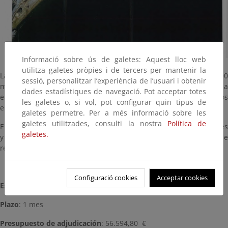
Informació sobre ús de galetes: Aquest lloc web
utilitza galetes pròpies i de tercers per mantenir la
Las obras han consistido básicamente en la aportación de 3.400
sessió, personalitzar l’experiència de l’usuari i obtenir
m3 de arena procedente de cantera, en la zona de playa situada
dades estadístiques de navegació. Pot acceptar totes
entre “El Pichirichi”, en el municipio de San Juan de Los Terreros
les galetes o, si vol, pot configurar quin tipus de
en el Término municipal de Pulpí (Almería).
galetes permetre. Per a més informació sobre les
galetes utilitzades, consulti la nostra
Política de
El proyecto ha incluido medidas de protección medioambientales
galetes.
y Programa de Vigilancia Ambiental, así como la gestión de
residuos.
Configuració cookies
Acceptar cookies
Estado:
Terminada (Enero, 2018)
Plazo
: 1 mes
Presupuesto de adjudicación
: 56.594,80 €