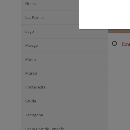
Huelva
Las Palmas
Lugo
Pas
Málaga
Melilla
Murcia
Pontevedra
Sevilla
Tarragona
Santa Cruz de Tenerife