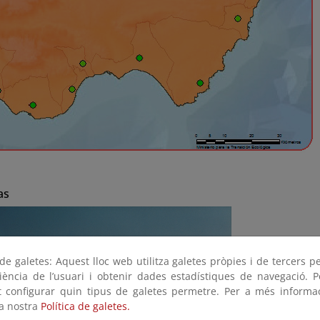
as
e galetes: Aquest lloc web utilitza galetes pròpies i de tercers p
riència de l’usuari i obtenir dades estadístiques de navegació. P
ot configurar quin tipus de galetes permetre. Per a més informa
la nostra
Política de galetes.