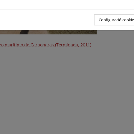
Configuració cookie
eo marítimo de Carboneras (Terminada, 2011)