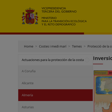
Home
Costes i medi marí
Temes
Protecció de la 
Inversi
Actuaciones para la protección de la costa
A Coruña
Alicante
Almería
Asturias