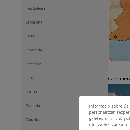
Illes Balears
Barcelona
Cádiz
Cantabria
Castellón
Ceuta
Carboner
Girona
Granada
Informació sobre ús d
personalitzar l’expe
galetes o, si vol, p
Gipuzkoa
utilitzades, consulti 