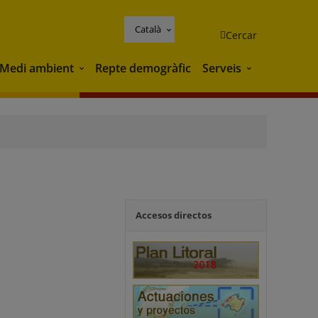
Català
Cercar
Medi ambient
Repte demogràfic
Serveis
Medi ambient
Serveis
Accesos directos