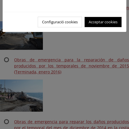
Aportación de arena a diversas playas de Almería (Plan
Litoral 2015) (Terminada, 2015)
Configuració cookies
Acceptar cookies
Obras de emergencia para la reparación de daños
producidos por los temporales de noviembre de 2015
(Terminada, enero 2016)
Obras de emergencia para reparar los daños producidos
por el temporal del mes de diciembre de 2014 en la costa