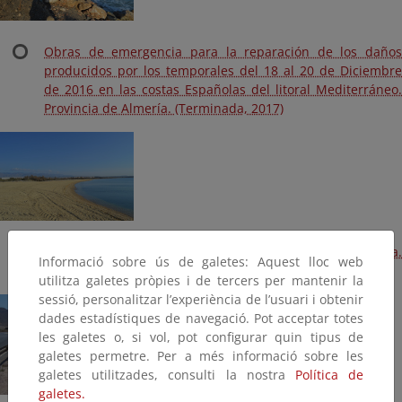
Obras de emergencia para la reparación de los daños
producidos por los temporales del 18 al 20 de Diciembre
de 2016 en las costas Españolas del litoral Mediterráneo.
Provincia de Almería. (Terminada, 2017)
Mantenimiento y conservación de la costa de Almería.
Informació sobre ús de galetes: Aquest lloc web
(2015) (Terminada, 2015)
utilitza galetes pròpies i de tercers per mantenir la
sessió, personalitzar l’experiència de l’usuari i obtenir
dades estadístiques de navegació. Pot acceptar totes
les galetes o, si vol, pot configurar quin tipus de
galetes permetre. Per a més informació sobre les
galetes utilitzades, consulti la nostra
Política de
galetes.