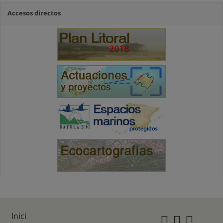
Accesos directos
Inici
Instagr
Twitte
Fac