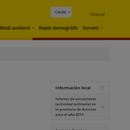
Català
Cercar
Medi ambient
Repte demogràfic
Serveis
Medi ambient
Serveis
Información local
Informe de actuaciones
(actividad ordinaria) en
la provincia de Asturias
para el año 2013