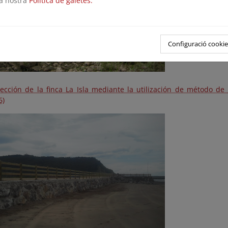
la nostra
Política de galetes.
Configuració cookie
tección de la finca La Isla mediante la utilización de método de
6)