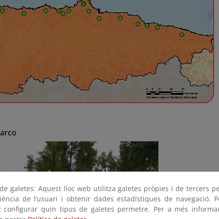
Barco
e galetes: Aquest lloc web utilitza galetes pròpies i de tercers p
riència de l’usuari i obtenir dades estadístiques de navegació. P
ot configurar quin tipus de galetes permetre. Per a més informa