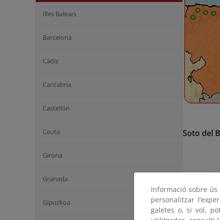
Illes Balears
Barcelona
Cádiz
Cantabria
Castellón
Ceuta
Soto del 
Girona
Granada
Informació sobre ús d
personalitzar l’expe
Gipuzkoa
galetes o, si vol, p