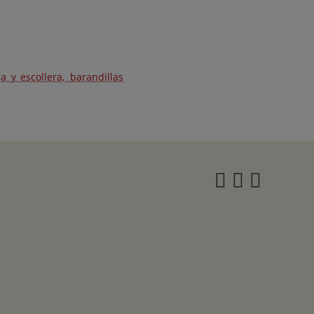
 y escollera, barandillas
Instagra
Twitter
Face