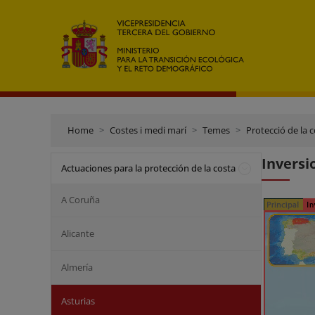
Home
Costes i medi marí
Temes
Protecció de la 
Inversi
Actuaciones para la protección de la costa
A Coruña
Alicante
Almería
Asturias