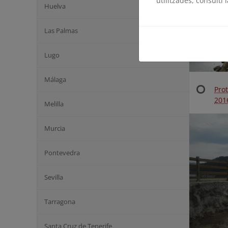
utilitzades, consulti 
Huelva
Las Palmas
Lugo
Málaga
Pro
201
Melilla
Murcia
Pontevedra
Sevilla
Tarragona
Santa Cruz de Tenerife