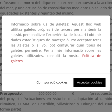
reforzando el morro del dique en su extremo expuesto a la acción
del mar, y una actuación de consolidación mediante un sellado de
oquedades existentes y rejunteo del mismo.
Por otra parte, y ante el deterioro visible, se efectuarán acciones
tendentes a la reparación de la coronación de la escollera que
Informació sobre ús de galetes: Aquest lloc web
integra la margen derecha del río.
utilitza galetes pròpies i de tercers per mantenir la
Por último, para alcanzar la consolidación de las arenas en el
sessió, personalitzar l’experiència de l’usuari i obtenir
fondo de la playa y evitar su erosión, se propone la plantación de
dades estadístiques de navegació. Pot acceptar totes
plantas dunares procedentes del vivero de la Dirección General
les galetes o, si vol, pot configurar quin tipus de
de Sostenibilidad de la Costa y del Mar, AMMOPHILA ARENARIA
galetes permetre. Per a més informació sobre les
(Barrón), etc.
galetes utilitzades, consulti la nostra
Política de
galetes.
Plazo:
3 meses (duración del proyecto “Actuaciones en Asturias de
adaptación al cambio climático, TT.MM. de Castrillón, Villaviciosa y
Colunga" del cual forma parte)
Configuració cookies
Acceptar cookies
Situación:
Terminada (2015)
Presupuesto
: 200.000,00 € (presupuesto
del proyecto “Actuaciones en Asturias de adaptación al cambio
climático, TT.MM. de Castrillón, Villaviciosa y Colunga" del cual
forma parte)