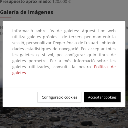
Presupuesto aproximado
: 120.000 €
Galería de imágenes
Haga click sobre la imagen para ver la galería del proyecto a
Informació sobre ús de galetes: Aquest lloc web
tamaño completo:
utilitza galetes pròpies i de tercers per mantenir la
sessió, personalitzar l’experiència de l’usuari i obtenir
dades estadístiques de navegació. Pot acceptar totes
les galetes o, si vol, pot configurar quin tipus de
galetes permetre. Per a més informació sobre les
galetes utilitzades, consulti la nostra
Política de
galetes.
Configuració cookies
Acceptar cookies