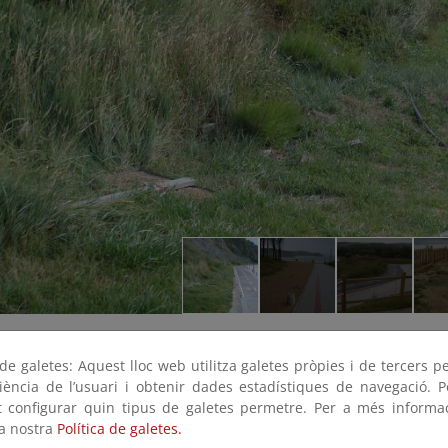
e galetes: Aquest lloc web utilitza galetes pròpies i de tercers p
riència de l’usuari i obtenir dades estadístiques de navegació. P
ot configurar quin tipus de galetes permetre. Per a més informa
la nostra
Política de galetes.