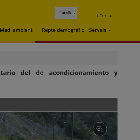
Català
Cercar
Medi ambient
Repte demogràfic
Serveis
Medi ambient
Serveis
tario del de acondicionamiento y