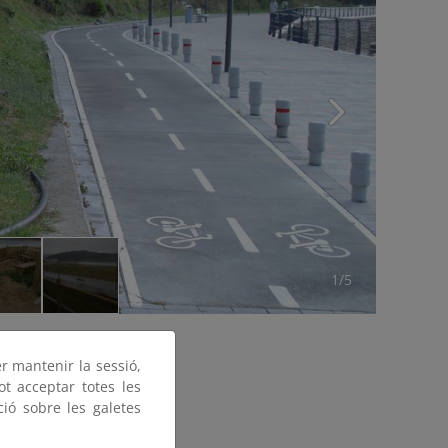
1/5
er mantenir la sessió,
ot acceptar totes les
ció sobre les galetes