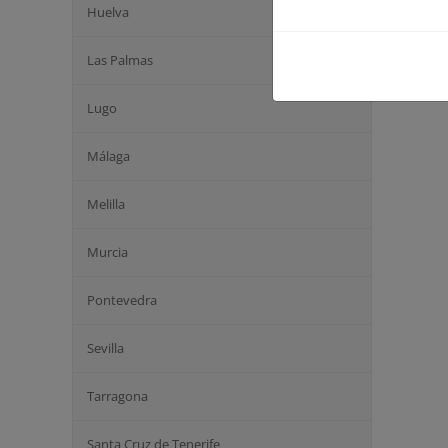
Huelva
Las Palmas
Lugo
Málaga
Melilla
Murcia
Pontevedra
Sevilla
Tarragona
Santa Cruz de Tenerife