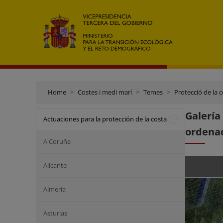
Home
Costes i medi marí
Temes
Protecció de la 
Galerí
Actuaciones para la protección de la costa
ordenac
A Coruña
Alicante
Almería
Asturias