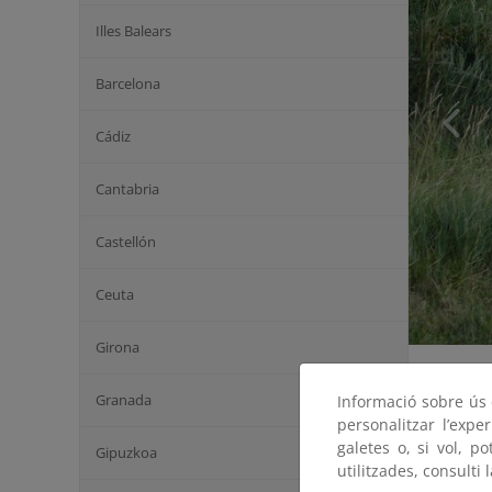
Illes Balears
Barcelona
Cádiz
Cantabria
Castellón
Ceuta
Girona
Granada
Informació sobre ús d
personalitzar l’expe
galetes o, si vol, p
Gipuzkoa
utilitzades, consulti 