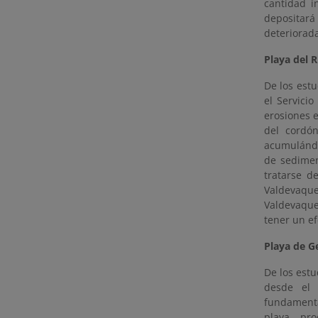
cantidad i
depositará
deteriorad
Playa del R
De los estu
el Servici
erosiones 
del cordón
acumulándo
de sedimen
tratarse d
Valdevaque
Valdevaquer
tener un ef
Playa de Ge
De los est
desde el 
fundamenta
playa, pr