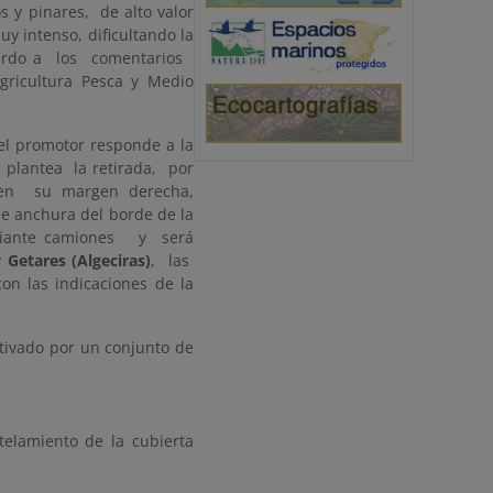
s y pinares, de alto valor
y intenso, dificultando la
erdo a los comentarios
gricultura Pesca y Medio
 el promotor responde a la
o plantea la retirada, por
y en su margen derecha,
de anchura del borde de la
ediante camiones y será
y
Getares (Algeciras)
, las
on las indicaciones de la
tivado por un conjunto de
lamiento de la cubierta