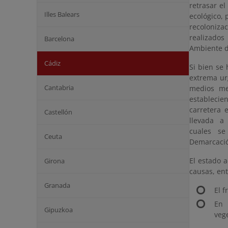
retrasar e
Illes Balears
ecológico,
recoloniz
realizados
Barcelona
Ambiente d
Cádiz
Si bien se 
extrema ur
Cantabria
medios me
establecien
carretera
Castellón
llevada 
cuales se 
Ceuta
Demarcació
El estado 
Girona
causas, ent
Granada
El f
En 
Gipuzkoa
vege