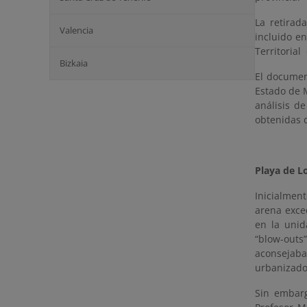
La retirad
Valencia
incluido e
Territorial
Bizkaia
El documen
Estado de 
análisis de
obtenidas 
Playa de Lo
Inicialmen
arena exce
en la unid
“blow-out
aconsejaba
urbanizador
Sin embarg