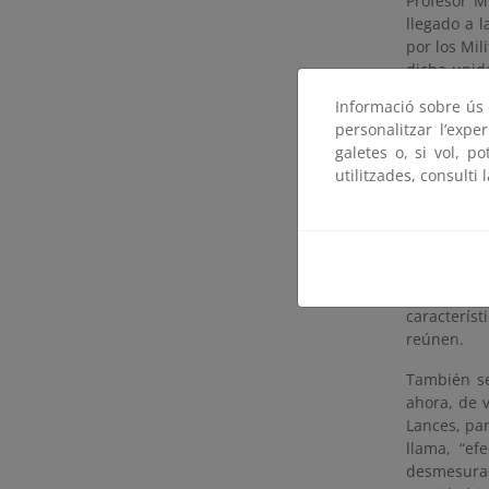
Profesor M
llegado a l
por los Mi
dicha unid
auténtica 
Informació sobre ús d
unas cifra
personalitzar l’expe
actual. Por
galetes o, si vol, p
transporte
utilitzades, consulti 
eólico), pr
situación d
de aliment
Con estos 
utilizars
caracterís
reúnen.
También se
ahora, de v
Lances, par
llama, “ef
desmesurad