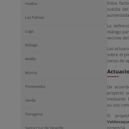
Estos fact
Huelva
subida del
aumentada 
Las Palmas
La definic
Lugo
diálogo pa
vecinos del
Málaga
Las actuac
sobre el p
Melilla
zonas de a
Actuaci
Murcia
Pontevedra
De acuerdo
proyecto 
mediante la
Sevilla
su uso como
Tarragona
El proyec
Valdevaqu
provincia.
Santa Cruz de Tenerife