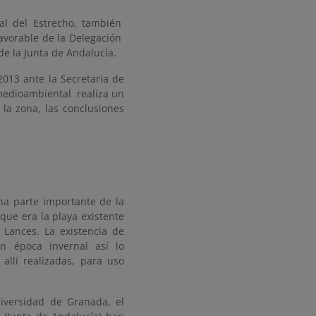
ral del Estrecho, también
avorable de la Delegación
de la Junta de Andalucía.
013 ante la Secretaria de
medioambiental realiza un
 la zona, las conclusiones
na parte importante de la
ue era la playa existente
 Lances. La existencia de
en época invernal así lo
llí realizadas, para uso
niversidad de Granada, el