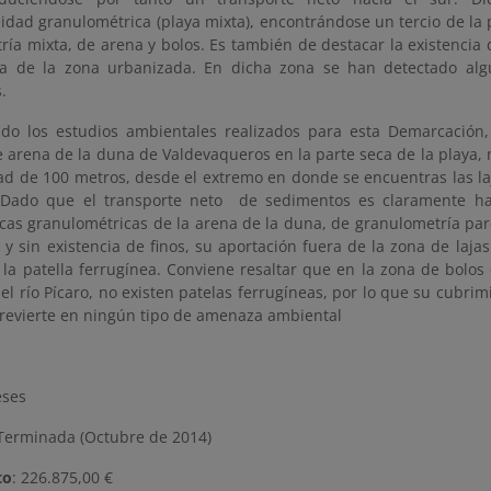
idad granulométrica (playa mixta), encontrándose un tercio de la 
ía mixta, de arena y bolos. Es también de destacar la existencia 
ra de la zona urbanizada. En dicha zona se han detectado alg
.
do los estudios ambientales realizados para esta Demarcación
e arena de la duna de Valdevaqueros en la parte seca de la playa
ad de 100 metros, desde el extremo en donde se encuentras las l
 Dado que el transporte neto de sedimentos es claramente ha
icas granulométricas de la arena de la duna, de granulometría par
 y sin existencia de finos, su aportación fuera de la zona de laj
la patella ferrugínea. Conviene resaltar que en la zona de bolos 
el río Pícaro, no existen patelas ferrugíneas, por lo que su cubri
 revierte en ningún tipo de amenaza ambiental
eses
erminada (Octubre de 2014)
to
: 226.875,00 €