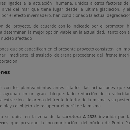
ores ligados a la actuación humana, unidos a otros factores de
 nivel del mar que tiene lugar desde la última glaciación, y
por el efecto invernadero, han condicionado la actual degradació
ión del proyecto, de acuerdo con lo indicado por el promotor, 
ra determinar la mejor opción viable en la actualidad, tanto con
 núcleo afectado
iones que se especifican en el presente proyecto consisten, en im
inar, mediante el traslado de arena procedente del frente interi
portación
ones
 con los planteamientos antes citados, las actuaciones que s
se agrupan en un gran bloque: lado reducción de la velocid
 extracción de arena del frente interior de la misma y su posteri
 playa el objeto de recuperar el perfil de la misma
to se ubica en la zona de la
carretera A-2325
invadida por l
eros
, que provocan la incomunicación del núcleo de Punta Pa