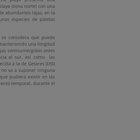
playa (zona norte) con una
de abundantes lajas, en la
unas especies de patelas
, se considera que puede
, manteniendo una longitud
ajas semisumergidas antes
cia el sur, así como las
ecida a la de Getares (D50
as no va a suponer ninguna
que pudiera existir en las
miento temporal, durante el