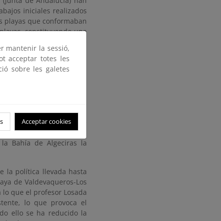
 (Junta de Andalucía) han
bajos iniciales realizados
las playas que conformaban
 playas, constituyendo una
 de levante, pasándose de
er mantenir la sessió,
000 m3/año en la situación
ot acceptar totes les
 reciente estudio, sobre el
ció sobre les galetes
ueros-Tarifa (contraria al
nsportada por el mar, en la
e sumergida de arena capaz
s
Acceptar cookies
aldevaqueros puede y debe
 urbanas, que reunan las
 la Bahía de Algeciras la
la política llevada hasta
playa de Valdevaqueros-Los
 lo que el profesor Losada
stente, lo que provoca el
do ello se ha reducido la