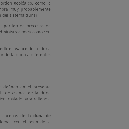
 orden geológico, como la
 ahora muy probablemente
n del sistema dunar.
ha partido de procesos de
 administraciones como con
pedir el avance de la duna
or de la duna a diferentes
e definen en el presente
ad de avance de la duna
or traslado para relleno a
as arenas de la
duna de
loma con el resto de la