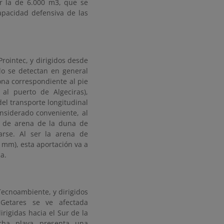
or la de 6.000 m3, que se
capacidad defensiva de las
rointec, y dirigidos desde
llo se detectan en general
na correspondiente al pie
al puerto de Algeciras),
el transporte longitudinal
nsiderado conveniente, al
3 de arena de la duna de
arse. Al ser la arena de
 mm), esta aportación va a
a.
Tecnoambiente, y dirigidos
Getares se ve afectada
rigidas hacia el Sur de la
icha playa presenta una