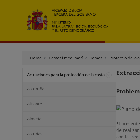
Home
Costes i medi marí
Temes
Protecció de la 
Extracc
Actuaciones para la protección de la costa
A Coruña
Problem
Alicante
Almería
El presente
de realiza
Asturias
con la red 