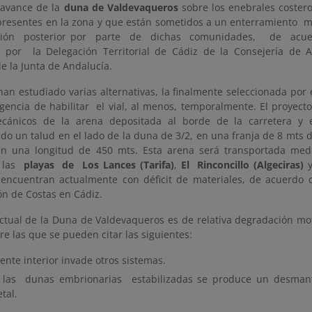
l avance de la
duna de Valdevaqueros
sobre los enebrales costero
 presentes en la zona y que están sometidos a un enterramiento mu
ación posterior por parte de dichas comunidades, de acu
 por la Delegación Territorial de Cádiz de la Consejería de A
e la Junta de Andalucía.
han estudiado varias alternativas, la finalmente seleccionada por
gencia de habilitar el vial, al menos, temporalmente. El proyect
cánicos de la arena depositada al borde de la carretera 
do un talud en el lado de la duna de 3/2, en una franja de 8 mts 
 en una longitud de 450 mts. Esta arena será transportada m
a las
playas de Los Lances (Tarifa)
,
El Rinconcillo (Algeciras)
encuentran actualmente con déficit de materiales, de acuerdo c
n de Costas en Cádiz.
actual de la Duna de Valdevaqueros es de relativa degradación mo
re las que se pueden citar las siguientes:
rente interior invade otros sistemas.
las dunas embrionarias estabilizadas se produce un desmante
tal.