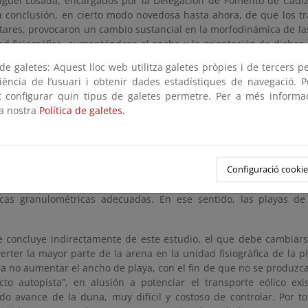
iguel Losada, encargados por la Delegación de Fomento de Cádiz
a conclusión, en cierto modo novedosa hasta ahora, de que los tra
litares, provocaron un cambio sustancial en la morfodinámica de 
ad fisiográfica, aumentándose el ancho y la orientación de dichas
“autopista” sobre la cual puede actuar potencialmente el viento
e galetes: Aquest lloc web utilitza galetes pròpies i de tercers p
s de transporte eólico de 15.000 m3/año a los conocidos 35000-40.
riència de l’usuari i obtenir dades estadístiques de navegació. P
 otro lado las estimaciones realizadas por el profesor Losada en su
ot configurar quin tipus de galetes permetre. Per a més informa
 litoral de sedimentos, cuya deriva neta es en dirección Valdevaq
la nostra
Política de galetes.
oducido por los oleajes de poniente, concluyen en que la arena tra
e playa actual, es superior a la del viento, existiendo una fuent
ar ese transporte marino durante muchísimos años.
Configuració cookie
argumentos se concluye que la arena “excedente” de la duna de V
e para regeneraciones de playas, especialmente, para playas
ticas granulométricas adecuadas. En ese sentido, las playas de
 concluye indirectamente de este estudio, el que debe cambiarse 
erter la mayor parte de la arena en la unidad fisiográfica de la 
a no aumentar el ancho de playa, con el fin de que no se produzca
ecto autopista”, en alusión a potenciar el transporte eólico exi
o avance de la duna, muy difícil y costoso de controlar. Por to