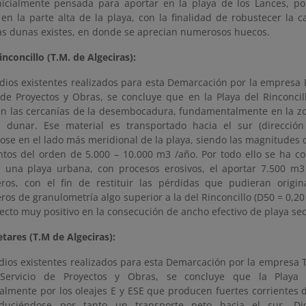
nicialmente pensada para aportar en la playa de los Lances, p
 en la parte alta de la playa, con la finalidad de robustecer la 
as dunas existes, en donde se aprecian numerosos huecos.
inconcillo (T.M. de Algeciras):
dios existentes realizados para esta Demarcación por la empresa P
o de Proyectos y Obras, se concluye que en la Playa del Rinconci
en las cercanías de la desembocadura, fundamentalmente en la zo
 dunar. Ese material es transportado hacia el sur (dirección 
se en el lado más meridional de la playa, siendo las magnitudes d
tos del orden de 5.000 – 10.000 m3 /año. Por todo ello se ha co
e una playa urbana, con procesos erosivos, el aportar 7.500 m
ros, con el fin de restituir las pérdidas que pudieran origin
os de granulometría algo superior a la del Rinconcillo (D50 = 0,20
ecto muy positivo en la consecución de ancho efectivo de playa sec
tares (T.M de Algeciras):
udios existentes realizados para esta Demarcación por la empresa 
Servicio de Proyectos y Obras, se concluye que la Playa 
lmente por los oleajes E y ESE que producen fuertes corrientes di
oduciéndose por tanto un transporte neto hacia el sur. D