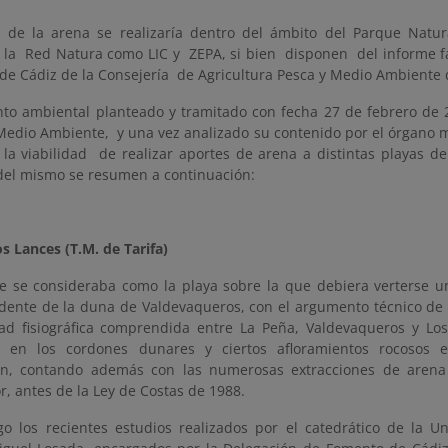
a de la arena se realizaría dentro del ámbito del Parque Natu
n la Red Natura como LIC y ZEPA, si bien disponen del informe f
 de Cádiz de la Consejería de Agricultura Pesca y Medio Ambiente 
to ambiental planteado y tramitado con fecha 27 de febrero de 2
Medio Ambiente, y una vez analizado su contenido por el órgano 
 la viabilidad de realizar aportes de arena a distintas playas de
del mismo se resumen a continuación:
s Lances (T.M. de Tarifa)
te se consideraba como la playa sobre la que debiera verterse u
dente de la duna de Valdevaqueros, con el argumento técnico de q
ad fisiográfica comprendida entre La Peña, Valdevaqueros y Los
s” en los cordones dunares y ciertos afloramientos rocosos 
n, contando además con las numerosas extracciones de arena a
, antes de la Ley de Costas de 1988.
o los recientes estudios realizados por el catedrático de la U