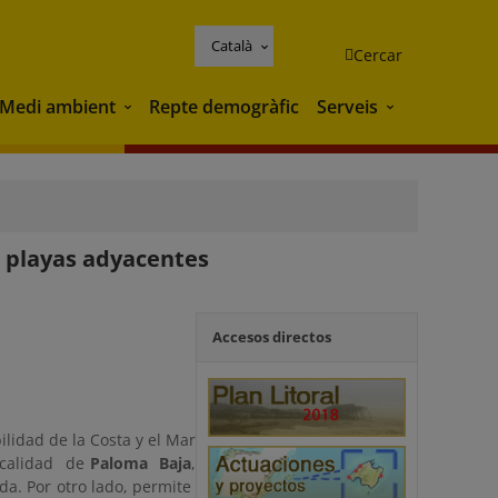
Català
Cercar
Medi ambient
Repte demogràfic
Serveis
Medi ambient
Serveis
 playas adyacentes
Accesos directos
ilidad de la Costa y el Mar
localidad de
Paloma Baja
,
da. Por otro lado, permite