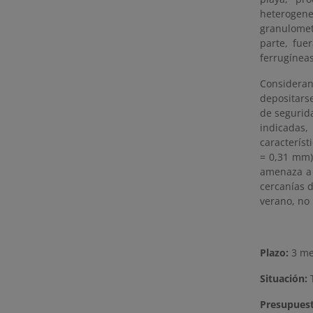
heterogene
granulometr
parte, fue
ferrugíneas
Consideran
depositars
de segurid
indicadas,
característ
= 0,31 mm)
amenaza a 
cercanías d
verano, no
Plazo:
3 m
Situación:
T
Presupues