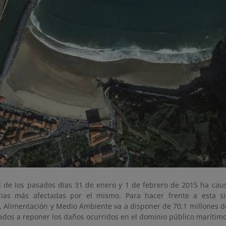
l de los pasados días 31 de enero y 1 de febrero de 2015 ha c
cias más afectadas por el mismo. Para hacer frente a esta sit
, Alimentación y Medio Ambiente va a disponer de 70,1 millones de
ados a reponer los daños ocurridos en el dominio público marítimo