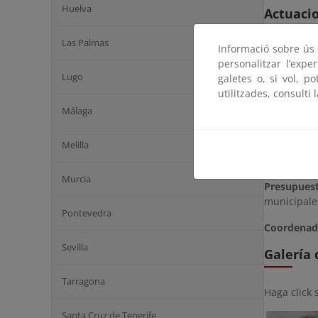
Huelva
Actuaci
Las Palmas
Informació sobre ús d
Esta actua
personalitzar l’expe
hormigón pr
Lugo
galetes o, si vol, p
utilitzades, consulti 
Málaga
Situación:
O
Plazo
: Act
Melilla
todo el bl
Murcia
Presupuest
municipale
Pontevedra
Coordenad
Sevilla
Galería
Tarragona
Haga click 
Santa Cruz de Tenerife