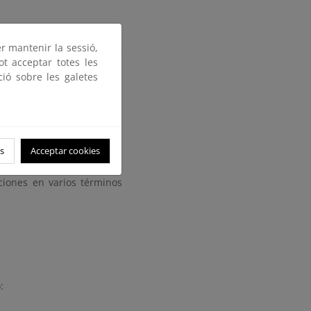
er mantenir la sessió,
 tramos de barandilla de
ot acceptar totes les
ció sobre les galetes
os municipales. Plazo para
s
Acceptar cookies
ciones en varios términos
: