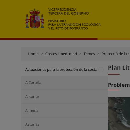
Home
Costes i medi marí
Temes
Protecció de la 
Plan Li
Actuaciones para la protección de la costa
A Coruña
Problem
Alicante
Almería
Asturias