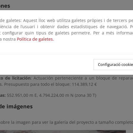
ones
e galetes: Aquest lloc web utilitza galetes pròpies i de tercers p
ción de escasa envergadura consiste en la reposición de dos
riència de l’usuari i obtenir dades estadístiques de navegació. P
efabricado en la escalera de acceso a la playa de Lapari.
ot configurar quin tipus de galetes permetre. Per a més informa
la nostra
Política de galetes.
bra finalizada (2015)
uación perteneciente a un bloque de reparaciones en varios términ
Configuració cookie
oque: 3 meses
o de licitación
: Actuación perteneciente a un bloque de repara
s. Presupuesto para todo el bloque: 114.389,12 €
as:
552.951,00 m E,
4.794.224,00 m N (zona 30 T)
 de imágenes
sobre la imagen para ver la galería del proyecto a tamaño completo