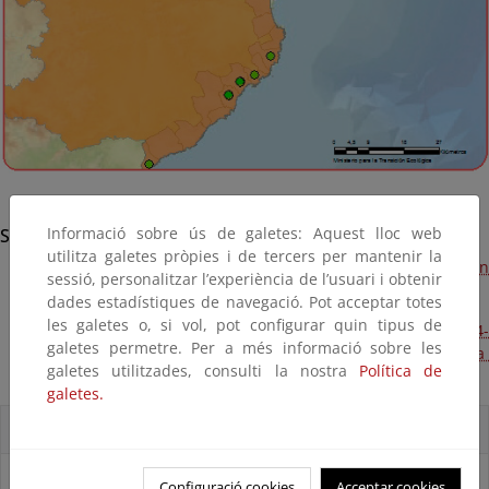
Informació sobre ús de galetes: Aquest lloc web
Sant Pere Pescador
utilitza galetes pròpies i de tercers per mantenir la
Proyecto Plan Adapta estabilización del sistema dunar en
sessió, personalitzar l’experiència de l’usuari i obtenir
la Playa de Sant Pere Pescador (Próxima ejecución)
dades estadístiques de navegació. Pot acceptar totes
les galetes o, si vol, pot configurar quin tipus de
Mantenimiento y conservación de la costa de Girona 2014-
galetes permetre. Per a més informació sobre les
2015. Protección del sistema dunar en la zona norte de la
galetes utilitzades, consulti la nostra
Política de
playa de Sant Pere (En ejecución)
galetes.
Accesos directos
Configuració cookies
Acceptar cookies