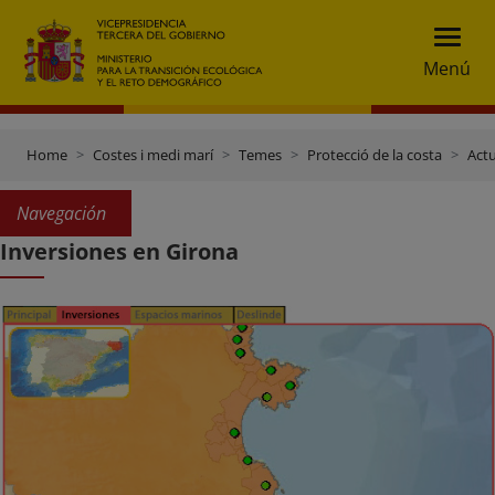
Menú
Home
Costes i medi marí
Temes
Protecció de la costa
Actu
Navegación
Inversiones en Girona