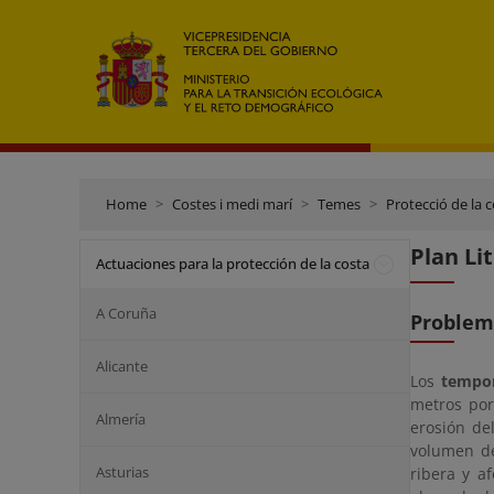
Home
Costes i medi marí
Temes
Protecció de la 
Plan Li
Actuaciones para la protección de la costa
A Coruña
Problem
Alicante
Los
tempor
metros por
Almería
erosión de
volumen de
Asturias
ribera y a