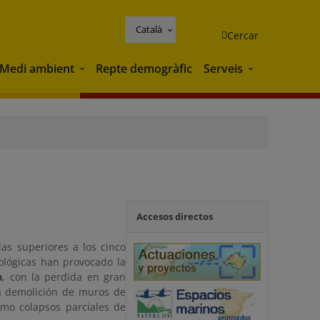
Català
Cercar
Medi ambient
Repte demogràfic
Serveis
Medi ambient
Serveis
Accesos directos
as superiores a los cinco
ológicas han provocado la
a
, con la perdida en gran
a demolición de muros de
omo colapsos parciales de