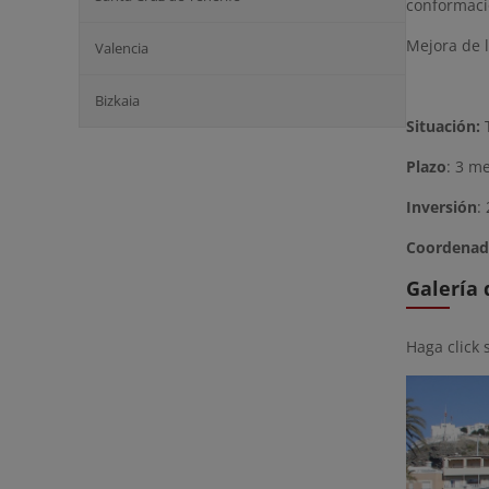
conformaci
Mejora de l
Valencia
Bizkaia
Situación:
T
Plazo
: 3 m
Inversión
:
Coordenad
Galería
Haga click 