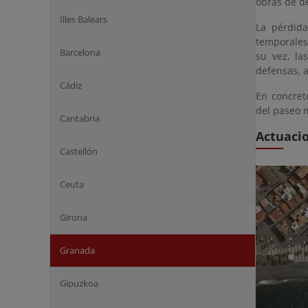
obras de d
Illes Balears
La pérdida
temporales
Barcelona
su vez, la
defensas, a
Cádiz
En concret
del paseo m
Cantabria
Actuaci
Castellón
Ceuta
Girona
Granada
Gipuzkoa