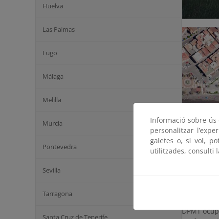
Huelva
Las Palmas
Lugo
Málaga
Melilla
Informació sobre ús d
Murcia
personalitzar l’expe
galetes o, si vol, p
Pontevedra
utilitzades, consulti 
Sevilla
Aportación
Huarea.
Tarragona
Eliminació
DPMT ocupad
Santa Cruz de Tenerife