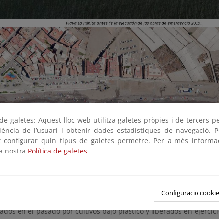
e galetes: Aquest lloc web utilitza galetes pròpies i de tercers p
riència de l’usuari i obtenir dades estadístiques de navegació. P
ot configurar quin tipus de galetes permetre. Per a més informa
la nostra
Política de galetes.
 de un volumen aproximado de arena de 50.000 m3 procedente de
Configuració cookie
n de escarpes realizados por los temporales y acondicionamiento 
os en el pasado por cultivos bajo plástico y liberados en ejercici