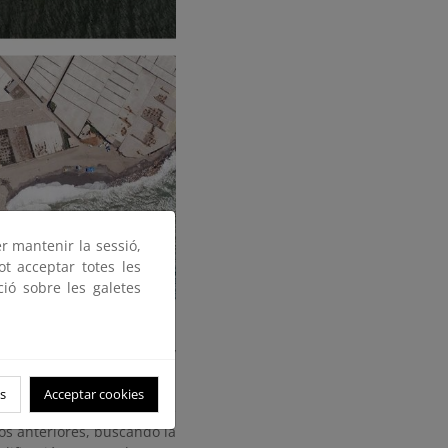
er mantenir la sessió,
ot acceptar totes les
ció sobre les galetes
 las ramblas de Albuñol y
s
Acceptar cookies
como playa de espacios de
os anteriores, buscando la