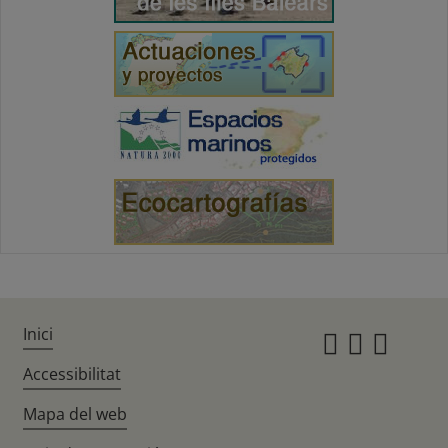
Inici
Instagr
Twitte
Fac
Accessibilitat
Mapa del web