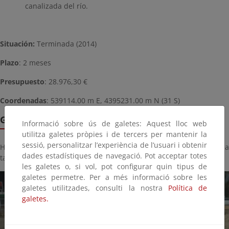
canalizada del río.
Situación:
Terminada (2014)
Plazo
: 2 meses
Presupuesto
: 28.976,30 €
Coordenadas
: 539114.00 m E, 4395231.00 m N (31 S)
Galería multimedia
Informació sobre ús de galetes: Aquest lloc web
utilitza galetes pròpies i de tercers per mantenir la
sessió, personalitzar l’experiència de l’usuari i obtenir
Haga click sobre la imagen para ver la galería del proyecto a
dades estadístiques de navegació. Pot acceptar totes
tamaño completo:
les galetes o, si vol, pot configurar quin tipus de
galetes permetre. Per a més informació sobre les
galetes utilitzades, consulti la nostra
Política de
galetes.