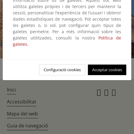
Informació sobre ús de galetes: Aquest lloc web
utilitza galetes pròpies i de tercers per mantenir la
sessió, personalitzar l’experiència de l’usuari i obtenir
dades estadístiques de navegació. Pot acceptar totes
les galetes o, si vol, pot configurar quin tipus de
galetes permetre. Per a més informació sobre les
1/18
galetes utilitzades, consulti la nostra
Política de
galetes.
Configuració cookies
Acceptar cookies
Inici
Instagr
Twitte
Fac
Accessibilitat
Mapa del web
Guia de navegació