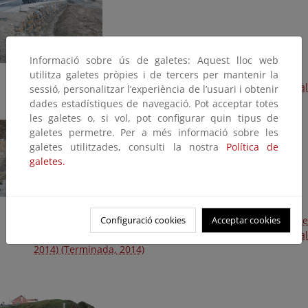
Informació sobre ús de galetes: Aquest lloc web
utilitza galetes pròpies i de tercers per mantenir la
Playa de Arealonga. Construcción de escollera (Plan Litoral
sessió, personalitzar l’experiència de l’usuari i obtenir
2014) (Terminada, 2014)
dades estadístiques de navegació. Pot acceptar totes
les galetes o, si vol, pot configurar quin tipus de
galetes permetre. Per a més informació sobre les
galetes utilitzades, consulti la nostra
Política de
galetes.
Configuració cookies
Acceptar cookies
Playa San Pedro, Remior y San Bartolo. Ejecución de
barandillas, bajada, escollera y demoliciones (Plan Litoral
2014) (Terminada, 2014)