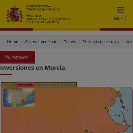
Menú
Home
Costes i medi marí
Temes
Protecció de la costa
Actu
Navegación
Inversiones en Murcia