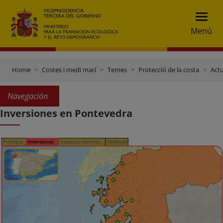
Menú
Home
Costes i medi marí
Temes
Protecció de la costa
Actu
Navegación
Inversiones en Pontevedra