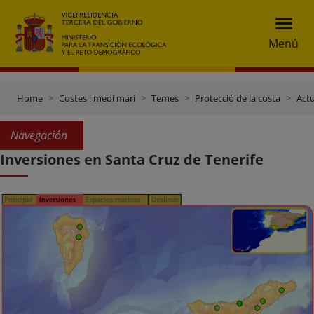
Menú
Home
Costes i medi marí
Temes
Protecció de la costa
Actu
Navegación
Inversiones en Santa Cruz de Tenerife