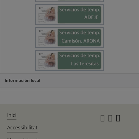
Información local
Inici
Instagr
Twitte
Fac
Accessibilitat