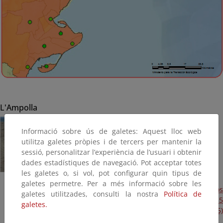
L'Ampolla
Informació sobre ús de galetes: Aquest lloc web
utilitza galetes pròpies i de tercers per mantenir la
sessió, personalitzar l’experiència de l’usuari i obtenir
dades estadístiques de navegació. Pot acceptar totes
les galetes o, si vol, pot configurar quin tipus de
galetes permetre. Per a més informació sobre les
Obras de emergencia para reparación de los daños
galetes utilitzades, consulti la nostra
Política de
ocasionados por los temporales de enero y febrero de 2015
galetes.
en varios cordones dunares y playas (Plan Litoral 2015)
(Terminada, 2015)