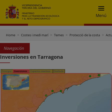
Menú
Home
Costes i medi marí
Temes
Protecció de la costa
Actu
Navegación
Inversiones en Tarragona