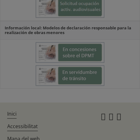
Información local: Modelos de declaración responsable para la
realización de obras menores
Inici
Instagr
Twitte
Fac
Accessibilitat
Mapa del web