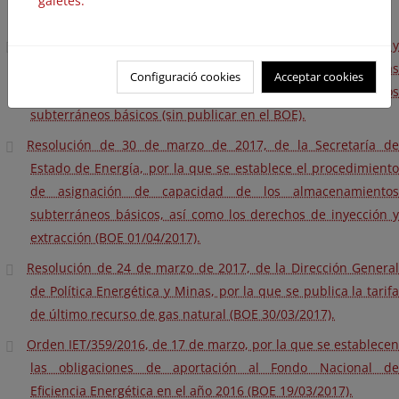
galetes.
de electricidad (BOE 10/05/2017).
Resolución de la Dirección General de Política Energética y
Minas por la que se establecen los parámetros de las
Configuració cookies
Acceptar cookies
subastas de capacidad de los almacenamientos
subterráneos básicos (sin publicar en el BOE).
Resolución de 30 de marzo de 2017, de la Secretaría de
Estado de Energía, por la que se establece el procedimiento
de asignación de capacidad de los almacenamientos
subterráneos básicos, así como los derechos de inyección y
extracción (BOE 01/04/2017).
Resolución de 24 de marzo de 2017, de la Dirección General
de Política Energética y Minas, por la que se publica la tarifa
de último recurso de gas natural (BOE 30/03/2017).
Orden IET/359/2016, de 17 de marzo, por la que se establecen
las obligaciones de aportación al Fondo Nacional de
Eficiencia Energética en el año 2016 (BOE 19/03/2017).