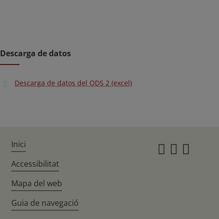
Descarga de datos
Descarga de datos del ODS 2 (excel)
Inici
Instagr
Twitte
Fac
Accessibilitat
Mapa del web
Guia de navegació