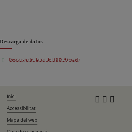
Descarga de datos
Descarga de datos del ODS 9 (excel)
Inici
Instagr
Twitte
Fac
Accessibilitat
Mapa del web
Guia de navegació