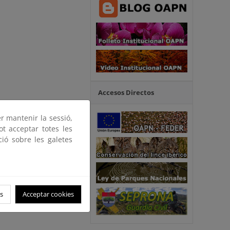
Accesos Directos
er mantenir la sessió,
ot acceptar totes les
ció sobre les galetes
s
Acceptar cookies