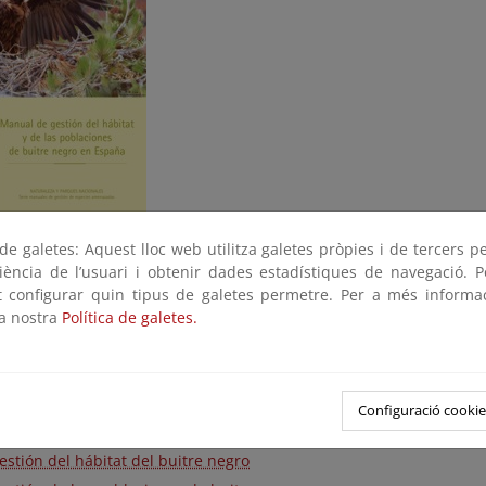
e galetes: Aquest lloc web utilitza galetes pròpies i de tercers p
tada e índice
riència de l’usuari i obtenir dades estadístiques de navegació. P
ot configurar quin tipus de galetes permetre. Per a més informa
adecimientos
la nostra
Política de galetes.
Presentación
Configuració cookie
l buitre negro
estión del hábitat del buitre negro