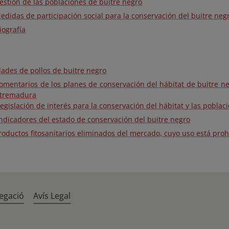
Gestión de las poblaciones de buitre negro
edidas de participación social para la conservación del buitre neg
iografía
dades de pollos de buitre negro
 Comentarios de los planes de conservación del hábitat de buitre n
xtremadura
 Legislación de interés para la conservación del hábitat y las pobla
 Indicadores del estado de conservación del buitre negro
Productos fitosanitarios eliminados del mercado, cuyo uso está pro
egació
Avís Legal