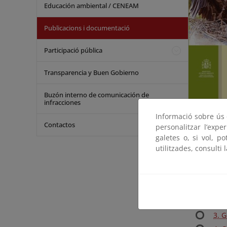
Educación ambiental / CENEAM
Publicacions i documentació
Participació pública
Transparencia y Buen Gobierno
Buzón interno de comunicación de
infracciones
Informació sobre ús d
Contactos
Por
personalitzar l’expe
galetes o, si vol, p
Agr
utilitzades, consulti 
Capítulos
1. 
2. E
3. G