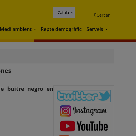
Català
Cercar
Medi ambient
Repte demogràfic
Serveis
Medi ambient
Serveis
ones
de buitre negro en