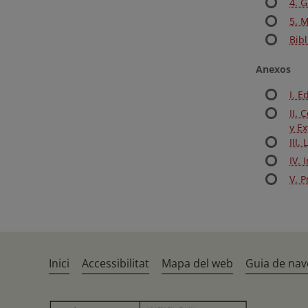
4. 
5. M
Bibl
Anexos
I. E
II.
y E
III.
IV.
V. 
Inici
Accessibilitat
Mapa del web
Guia de nav