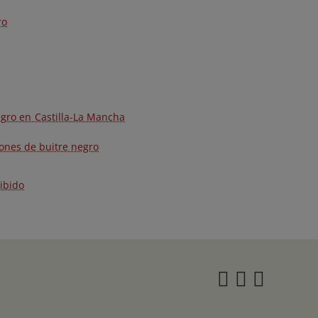
ro
egro en Castilla-La Mancha
ciones de buitre negro
hibido
Instagra
Twitter
Face